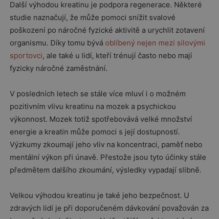
Další výhodou kreatinu je podpora regenerace. Některé
studie naznačují, že může pomoci snížit svalové
poškození po náročné fyzické aktivitě a urychlit zotavení
organismu. Díky tomu bývá
oblíbený nejen mezi silovými
sportovci
, ale také u lidí, kteří trénují často nebo mají
fyzicky náročné zaměstnání.
V posledních letech se stále více mluví i o možném
pozitivním vlivu kreatinu na mozek a psychickou
výkonnost. Mozek totiž spotřebovává velké množství
energie a kreatin může pomoci s její dostupností.
Výzkumy zkoumají jeho vliv na koncentraci, paměť nebo
mentální výkon při únavě. Přestože jsou tyto účinky stále
předmětem dalšího zkoumání, výsledky vypadají slibně.
Velkou výhodou kreatinu je také jeho bezpečnost. U
zdravých lidí je při doporučeném dávkování považován za