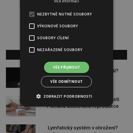
Více informací
Lucie Šáleová
NEZBYTNĚ NUTNÉ SOUBORY
VÝKONOVÉ SOUBORY
SOUBORY CÍLENÍ
NEZAŘAZENÉ SOUBORY
SOUVISEJÍCÍ ČLÁNKY
VŠE PŘIJMOUT
Budou se vraždit malé děti dál?
VŠE ODMÍTNOUT
ZOBRAZIT PODROBNOSTI
Těhotenství není samozřejmostí.
Pomáhá asistovaná reprodukce
Lymfatický systém v ohrožení?