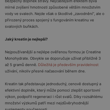
bezpečný doplněk stravy. Nejčastějším efektem bývá
mírné zvýšení hmotnosti způsobené větším množstvím
vody ve svalech. Nejde však o škodlivé „zavodnění“, ale o
přirozený proces spojený s fungováním kreatinu ve
svalových buňkách.
Jaký kreatin je nejlepší?
Nejpoužívanější a nejlépe ověřenou formou je
Creatine
Monohydrate
. Obvykle se doporučuje užívat přibližně 3
až 5 gramů denně.
Důležitá je především pravidelnost
užívání, nikoliv přesné načasování během dne.
Kreatin tak představuje jednoduchý, cenově dostupný a
efektivní doplněk, který může pomoci zlepšit sportovní
výkon, podpořit regeneraci i růst svalů. Díky rozsáhlému
množství výzkumů patří mezi nejdůvěryhodnější
suplementy současnosti.