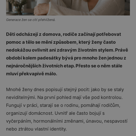
Generace žen se cítí přehlížená.
Děti odcházejí z domova, rodiče začínají potřebovat
pomoc a tělo se mění způsobem, který ženy často
nedokážou ovlivnit ani zdravým životním stylem. Právě
období kolem padesátky bývá pro mnoho žen jednou z
nejnáročnějších životních etap. Přesto se o něm stále
mluví překvapivě málo.
Mnohé ženy dnes popisují stejný pocit: jako by se staly
neviditelnými. Na první pohled mají vše pod kontrolou.
Fungují v práci, starají se o rodinu, pomáhají rodičům,
organizují domácnost. Uvnitř ale často bojují s
vyčerpáním, hormonálními změnami, únavou, nespavostí
nebo ztrátou vlastní identity.