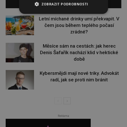
SOUVISEJÍCÍ ČLÁNKY
ZOBRAZIT PODROBNOSTI
Letní míchané drinky umí překvapit. V
čem jsou během teplého počasí
zrádné?
Měsíce sám na cestách: jak herec
Denis Šafařík nachází klid v hektické
době
Kybersmějdi mají nové triky. Advokát
radí, jak se proti nim bránit
Reklama