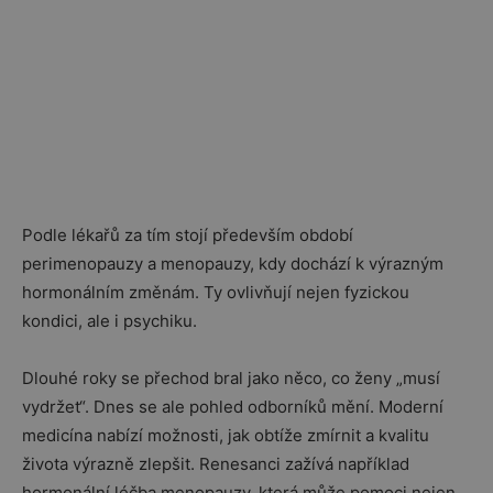
Podle lékařů za tím stojí především období
perimenopauzy a menopauzy, kdy dochází k výrazným
hormonálním změnám. Ty ovlivňují nejen fyzickou
kondici, ale i psychiku.
Dlouhé roky se přechod bral jako něco, co ženy „musí
vydržet“. Dnes se ale pohled odborníků mění. Moderní
medicína nabízí možnosti, jak obtíže zmírnit a kvalitu
života výrazně zlepšit. Renesanci zažívá například
hormonální léčba menopauzy, která může pomoci nejen