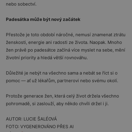
nebo sobectví.
Padesátka může být nový začátek
Přestože je toto období náročné, nemusí znamenat ztrátu
ženskosti, energie ani radosti ze života. Naopak. Mnoho
žen právě po padesátce začíná více myslet na sebe, mění
životní priority a hledá větší rovnováhu.
Důležité je nebýt na všechno sama a nebát se říct si o
pomoc — ať už lékařům, partnerovi nebo svému okolí.
Protože generace žen, která celý život držela všechno
pohromadě, si zaslouží, aby někdo chvíli držel i ji.
AUTOR: LUCIE ŠALÉOVÁ
FOTO: VYGENEROVÁNO PŘES AI