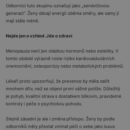
Odborníci tuto skupinu označují jako „sendvičovou
generaci“. Ženy dávají energii oběma směry, ale samy jí
mají stále méně.
Nejde jen o vzhled. Jde o zdraví
Menopauza není jen otázkou hormonů nebo estetiky. V
tomto období výrazně roste riziko kardiovaskulárních
onemocnění, osteoporózy nebo metabolických problémů.
Lékaři proto upozorňují, že prevence by měla začít
mnohem dřív, než se objeví první vážné potíže. Důležitý
je pohyb, kvalitní strava s dostatkem bílkovin, pravidelné
kontroly i péče o psychickou pohodu.
Stejně zásadní je ale i změna přístupu. Ženy by podle
odborníků měly přestat vnímat péči o sebe jako luxus