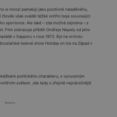
o si mnozí pamatují jako pozitivně naladěného, ​​
 člověk však sváděl těžké vnitřní boje související
ního sportovce. Ale také – zda možná zejména – s
l. Film zobrazuje příběh Ondřeje Nepely od jeho
piádě v Sapporu v roce 1972. Byl na vrcholu
obruslařské ledové show Holiday on Ice na Západ v
řekážkami politického charakteru, s vynuceným
 vnitřním světem. Jde tedy o zřejmě nejnáročnější
Reklama