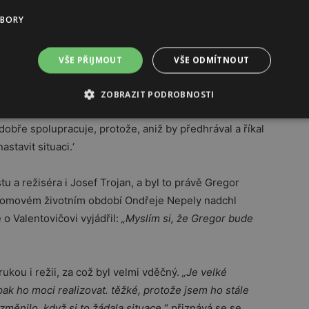
ě náročnou roli,“
říká Trojan.
UBORY
VŠE PŘIJMOUT
VŠE ODMÍTNOUT
na z nejlepších slovenských hereček, Zuzana Mauréry.
ředí u ledu. Že jsem poznala Pepu Trojana, Adama
ZOBRAZIT PODROBNOSTI
vět. Naši bruslaři, kteří hrají i ostatní bruslařské role,
obře spolupracuje, protože, aniž by předhrával a říkal
astavit situaci.‘
 a režiséra i Josef Trojan, a byl to právě Gregor
 zlomovém životním období Ondřeje Nepely nadchl
o Valentovičovi vyjádřil:
„Myslím si, že Gregor bude
rukou i režii, za což byl velmi vděčný.
„Je velké
 pak ho moci realizovat. těžké, protože jsem ho stále
změnilo, když si to žádala situace,
“ přiznává se se