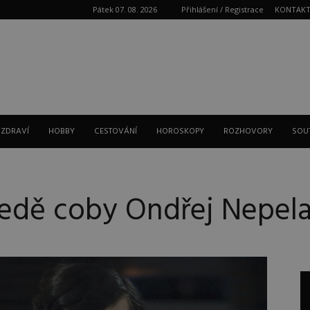
Pátek 07. 08. 2026
Přihlášení / Registrace
KONTAK
Reklama
 ZDRAVÍ
HOBBY
CESTOVÁNÍ
HOROSKOPY
ROZHOVORY
SOU
 ledě coby Ondřej Nepel