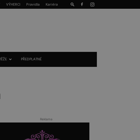
T
VÝHERCI
Pravidla
Kariéra
TĚŽE
PŘEDPLATNÉ
a
Reklama