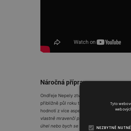
Náročná příprava
Ondřeje Nepely ztvárňuje mladý talentovaný 
přibližně půl roku trénoval nejen krasobrusle
Tyto webové
webových
hodnotí z více aspektů jako velmi náročné.
vlastně mravenčí práce, aby to neustále n
úhel nebo bych se v některém okamžiku ztrati
NEZBYTNĚ NUTNÉ