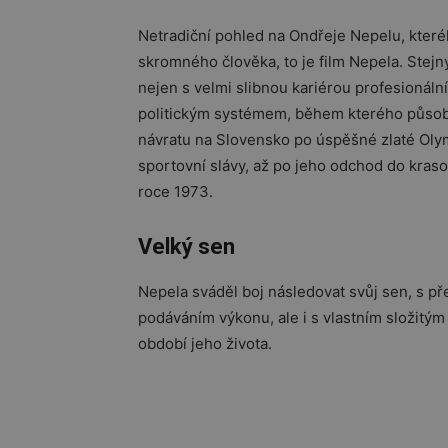
Netradiční pohled na Ondřeje Nepelu, kteréh
skromného člověka, to je film Nepela. Stejný
nejen s velmi slibnou kariérou profesionál
politickým systémem, během kterého působi
návratu na Slovensko po úspěšné zlaté Olym
sportovní slávy, až po jeho odchod do kras
roce 1973.
Velký sen
Nepela sváděl boj následovat svůj sen, s p
podáváním výkonu, ale i s vlastním složitým
období jeho života.