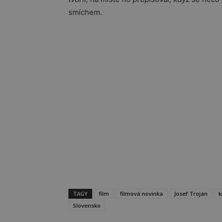
smíchem.
TAGY
film
filmová novinka
Josef Trojan
k
Slovensko