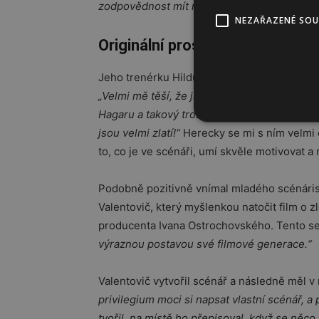
zodpovědnost mít na ramenou takto obsahov
NEZAŘAZENÉ SO
Originální prostředí u ledu
Jeho trenérku Hildu Moudrou si zahrála jed
„Velmi mě těší, že jsem v originálním prost
Hagaru a takový trošku chlapecký bruslařský s
jsou velmi zlatí!“
Herecky se mi s ním velmi d
to, co je ve scénáři, umí skvěle motivovat a n
Podobně pozitivně vnímal mladého scénáristu
Valentovič, který myšlenkou natočit film o
producenta Ivana Ostrochovského. Tento se 
výraznou postavou své filmové generace.“
Valentovič vytvořil scénář a následně měl v 
privilegium moci si napsat vlastní scénář, a
tvořil, na místě ho přepisoval, když se něco 