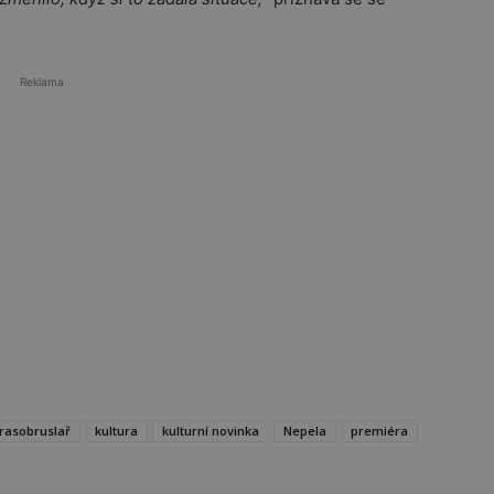
Reklama
rasobruslař
kultura
kulturní novinka
Nepela
premiéra