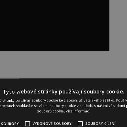
Tyto webové stránky používají soubory cookie.
český herec Josef Trojan, který kvůli této postavě
ní, ale se také učil slovenský jazyk. Natáčení filmu tak
 stránky používají soubory cookie ke zlepšení uživatelského zážitku. Použí
 stránek souhlasíte se všemi soubory cookie v souladu s našimi zásadami 
„Jsem v každém obraze tohoto filmu, takže je to
souborů cookie.
Více informací
ěkam směřovalo. Protože v momentě, kdy bych někam
l, tak by divák se mnou přestal jít. Je to velká
 SOUBORY
VÝKONOVÉ SOUBORY
SOUBORY CÍLENÍ