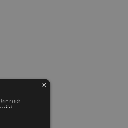
×
váním našich
používání