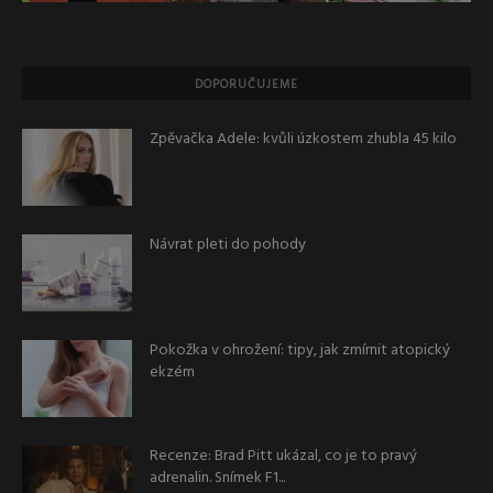
DOPORUČUJEME
Zpěvačka Adele: kvůli úzkostem zhubla 45 kilo
Návrat pleti do pohody
Pokožka v ohrožení: tipy, jak zmírnit atopický
ekzém
Recenze: Brad Pitt ukázal, co je to pravý
adrenalin. Snímek F1...