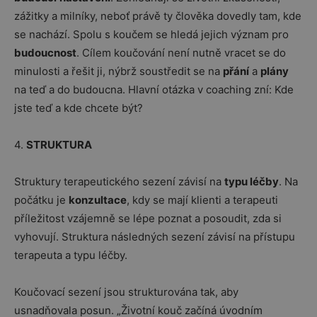
zážitky a milníky, neboť právě ty člověka dovedly tam, kde
se nachází. Spolu s koučem se hledá jejich význam pro
budoucnost
. Cílem koučování není nutně vracet se do
minulosti a řešit ji, nýbrž soustředit se na
přání
a
plány
na teď a do budoucna. Hlavní otázka v coaching zní: Kde
jste teď a kde chcete být?
4.
STRUKTURA
Struktury terapeutického sezení závisí na
typu léčby
. Na
počátku je
konzultace
, kdy se mají klienti a terapeuti
příležitost vzájemně se lépe poznat a posoudit, zda si
vyhovují. Struktura následných sezení závisí na přístupu
terapeuta a typu léčby.
Koučovací sezení jsou strukturována tak, aby
usnadňovala posun. „Životní kouč začíná úvodním