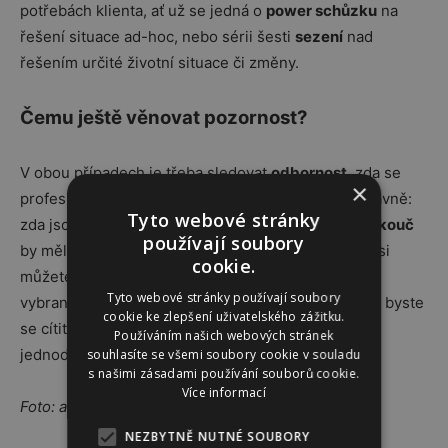
potřebách klienta, ať už se jedná o
power schůzku
na
řešení situace ad-hoc, nebo sérii šesti
sezení
nad
řešením určité životní situace či změny.
Čemu ještě věnovat pozornost?
V obou případech je třeba sledovat
odbornost
, zda se
×
profesionál zabývá tématy, která hodláte řešit, a hlavně:
Tyto webové stránky
zda jsou vám setkání příjemná. Jak
psycholog
, tak
kouč
používají soubory
by měli umět vytvořit
bezpečné prostředí
, v němž si
cookie.
můžete dovolit mluvit
otevřeně
a
upřímně
. Přístup
Tyto webové stránky používají soubory
vybraného specialisty by s vámi měl souznět a měli byste
cookie ke zlepšení uživatelského zážitku.
se cítit příjemně i přes to, že ne každé setkání
Používáním našich webových stránek
jednoduché.
souhlasíte se všemi soubory cookie v souladu
s našimi zásadami používání souborů cookie.
Více informací
Foto: archiv firmy
NEZBYTNĚ NUTNÉ SOUBORY