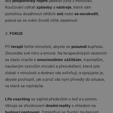
aby
podporovaly
hojení
jakékoli jizvy z minulosti.
Koučování odhalí
způsoby
a
nástroje
, které vám
pomohou dosáhnout větších
snů
nebo
se osvobodit
,
pokud se ve svém životě cítíte zaseknutí.
3.
FOKUS
Při
terapii
čelíte minulosti, abyste se
posunuli
kupředu.
Zkoumáte své nitro a emoce. Na terapeutických sezeních
se často vracíte k
emocionálním
zážitkům
, traumatům,
naučeným vzorcům chování a přesvědčení, které jste
získali v minulosti a dodnes vás ovlivňují; a spojujete je,
abyste pochopili, jak a proč vás nyní přivedly do situace,
ve které se nacházíte.
Life coaching
se zajímá především o teď a o potom.
Věnuje se zhodnocení
dnešní reality
s ohledem na
budoucí
nastavení
. Zohledňují se životní zkušenosti,