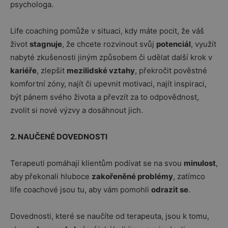
psychologa.
Life coaching pomůže v situaci, kdy máte pocit, že váš
život
stagnuje
, že chcete rozvinout svůj
potenciál
, využít
nabyté zkušenosti jiným způsobem či udělat další krok v
kariéře
, zlepšit
mezilidské vztahy
, překročit pověstné
komfortní zóny, najít či upevnit motivaci, najít inspiraci,
být pánem svého života a převzít za to odpovědnost,
zvolit si nové výzvy a dosáhnout jich.
2. NAUČENÉ DOVEDNOSTI
Terapeuti pomáhají klientům podívat se na svou
minulost
,
aby překonali hluboce
zakořeněné problémy
, zatímco
life coachové jsou tu, aby vám pomohli
odrazit se
.
Dovednosti, které se naučíte od terapeuta, jsou k tomu,