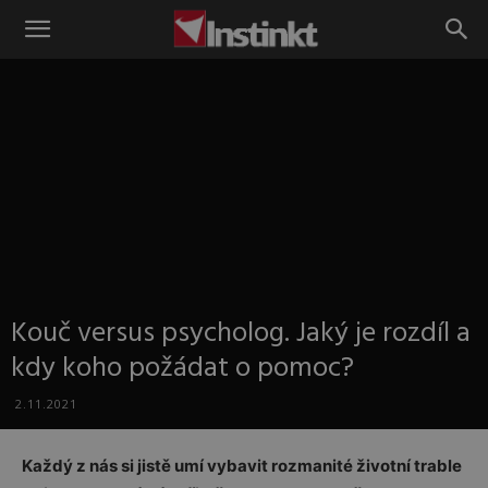
Instinkt
Kouč versus psycholog. Jaký je rozdíl a
kdy koho požádat o pomoc?
2.11.2021
Každý z nás si jistě umí vybavit rozmanité životní trable