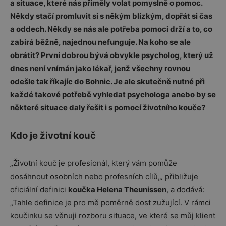
a situace, které nás přiměly volat pomyslně o pomoc.
Někdy stačí promluvit si s někým blízkým, dopřát si čas
a oddech. Někdy se nás ale potřeba pomoci drží a to, co
zabírá běžně, najednou nefunguje. Na koho se ale
obrátit? První dobrou bývá obvykle psycholog, který už
dnes není vnímán jako lékař, jenž všechny rovnou
odešle tak říkajíc do Bohnic. Je ale skutečně nutné při
každé takové potřebě vyhledat psychologa anebo by se
některé situace daly řešit i s pomocí životního kouče?
Kdo je životní kouč
„Životní kouč je profesionál, který vám pomůže
dosáhnout osobních nebo profesních cílů,
„
přibližuje
oficiální definici
koučka Helena Theunissen
, a dodává:
„Tahle definice je pro mě poměrně dost zužující. V rámci
koučinku se věnuji rozboru situace, ve které se můj klient