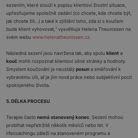
sezením, které slouží k popisu klientovi životní situace,
upřesňujeme společně zadání (co chcete, kde chcete být,
jak chcete žít…) a také k zjištění toho, zda si s koučem
bude klient vyhovovat
,“
vysvětluje Helena Theunissen na
svém webu
www.helenatheunissen.cz
.
Následná sezení jsou navržena tak, aby spolu
klient
a
kouč
mohli rozpoznat klientovi silné stránky a hodnoty.
Smyslem koučování je neustálý
posun
a směřování k
vybranému cíli, ať je jím nová práce nebo subjektivní pocit
spokojeného života.
5. DÉLKA PROCESU
Terapie často
nemá
stanovený konec
. Sezení mohou
probíhat nepřetržitě několik měsíců nebo let. V
lifecoachingu záleží na stanoveném programu a