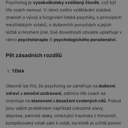
Psycholog je
vysokoškolsky vzdělaný člověk
, což být
life coach nemusí. V rámci svého vzdělávání získává
znalosti o vývoji a fungování lidské psychiky, o principech
mezilidských vztahů, o duševních poruchách a jejich
léčbě a mnohem jiné. Své dovednosti obvykle uplatňuje v
rámci
psychoterapie
či
psychologického poradenství
.
Pět zásadních rozdílů
TÉMA
Obecně lze říct, že psycholog se zaměřuje na
duševní
zdraví
a
emoční uzdravení
, zatímco life coach se
orientuje na
stanovení
a
dosažení zvolených cílů
. Pokud
jsou vaším problémem například úzkostné stavy,
deprese, panické ataky, omezující traumata z minulosti,
komplikovaný vztah sám k sobě, na místě je určitě pomoc