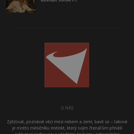
adrenalin. Snímek F1...
O NÁS
Zjišťovat, poznávat věci mezi nebem a zemí, bavit se – takové
je motto měsíčníku Instinkt, který svým čtenářům přináší