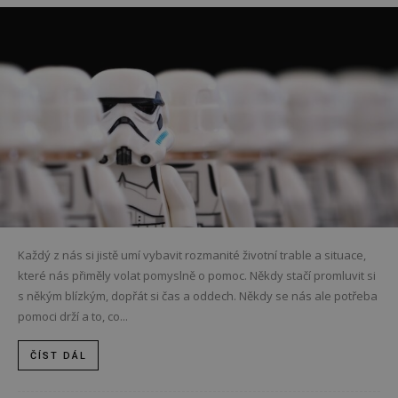
Každý z nás si jistě umí vybavit rozmanité životní trable a situace,
které nás přiměly volat pomyslně o pomoc. Někdy stačí promluvit si
s někým blízkým, dopřát si čas a oddech. Někdy se nás ale potřeba
pomoci drží a to, co...
ČÍST DÁL