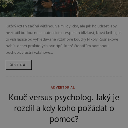
Každý vztah začíná většinou velmi idylicky, ale jak ho udržet, aby
neztratil budoucnost, autenticitu, respekt a blízkost, Nová kniha Jak
to vidí lasice od vyhledávané vztahové koučky Nikoly Rusnákové
nabízí deset praktických principů, které čtenářům pomohou
pochopit vlastní vztahové...
ČÍST DÁL
ADVERTORIAL
Kouč versus psycholog. Jaký je
rozdíl a kdy koho požádat o
pomoc?