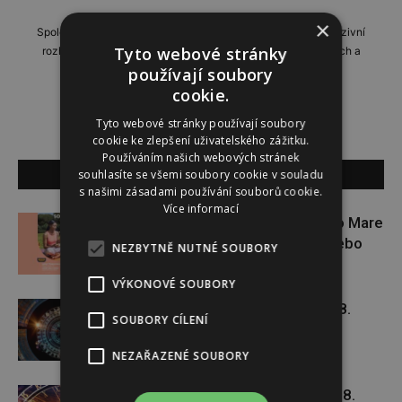
×
Společensko-reportážní týdeník, přinášející profilové a exkluzivní
Tyto webové stránky
rozhovory, domácí i zahraniční reportáže, příběhy zajímavých a
neobyčejných lidí.
používají soubory
cookie.
Tyto webové stránky používají soubory
cookie ke zlepšení uživatelského zážitku.
Používáním našich webových stránek
SOUVISEJÍCÍ ČLÁNKY
souhlasíte se všemi soubory cookie v souladu
s našimi zásadami používání souborů cookie.
Více informací
Zapojte se do letní soutěže s Rio Mare
a vyhrajte iWatch Series 11 nebo
NEZBYTNĚ NUTNÉ SOUBORY
jógamatku
VÝKONOVÉ SOUBORY
Týdenní horoskop 3. 8. – 9. 8.
SOUBORY CÍLENÍ
NEZAŘAZENÉ SOUBORY
Týdenní horoskop 27. 7. – 2. 8.