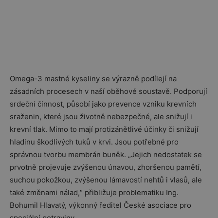
Omega-3 mastné kyseliny se výrazně podílejí na
zásadních procesech v naší oběhové soustavě. Podporují
srdeční činnost, působí jako prevence vzniku krevních
sraženin, které jsou životně nebezpečné, ale snižují i
krevní tlak. Mimo to mají protizánětlivé účinky či snižují
hladinu škodlivých tuků v krvi. Jsou potřebné pro
správnou tvorbu membrán buněk. „Jejich nedostatek se
prvotně projevuje zvýšenou únavou, zhoršenou pamětí,
suchou pokožkou, zvýšenou lámavostí nehtů i vlasů, ale
také změnami nálad,“ přibližuje problematiku Ing.
Bohumil Hlavatý, výkonný ředitel České asociace pro
speciální potraviny.