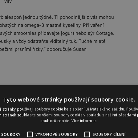
vliv.
yb alespoň jednou týdně. Ti pohodlnější z vás mohou
bohatých na omega-3 mastné kyseliny. Při vaření
svých smoothies přidávejte jogurt nebo sýr Cottage.
ousky a vždy odstraňte viditelný tuk. Tučné mleté
ežími prsními řízky,“ doporučuje Susan
vý olej
zdrojů
Tyto webové stránky používají soubory cookie.
ých tuků
 stránky používají soubory cookie ke zlepšení uživatelského zážitku. Použí
ycených
 stránek souhlasíte se všemi soubory cookie v souladu s našimi zásadami 
souborů cookie.
Více informací
teré
u v krvi.
 SOUBORY
VÝKONOVÉ SOUBORY
SOUBORY CÍLENÍ