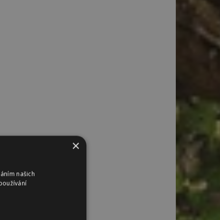
×
váním našich
používání