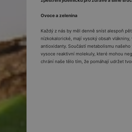
zpestření jídelníčku pro zdravé a silné srdc
Ovoce a zelenina
Každý z nás by měl denně sníst alespoň pět 
nízkokalorické, mají vysoký obsah vlákniny, 
antioxidanty. Součástí metabolismu našeho 
vysoce reaktivní molekuly, které mohou nega
chrání naše tělo tím, že pomáhají udržet tv