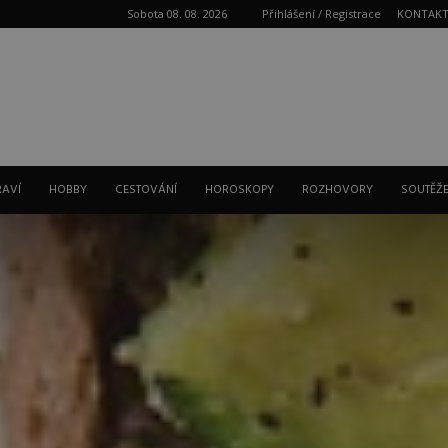
Sobota 08. 08. 2026
Přihlášení / Registrace
KONTAK
Reklama
RAVÍ
HOBBY
CESTOVÁNÍ
HOROSKOPY
ROZHOVORY
SOUTĚŽ