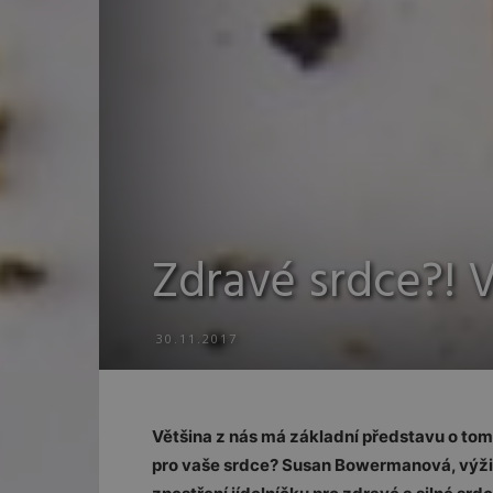
Zdravé srdce?! V
30.11.2017
Většina z nás má základní představu o tom, 
pro vaše srdce? Susan Bowermanová, výživo