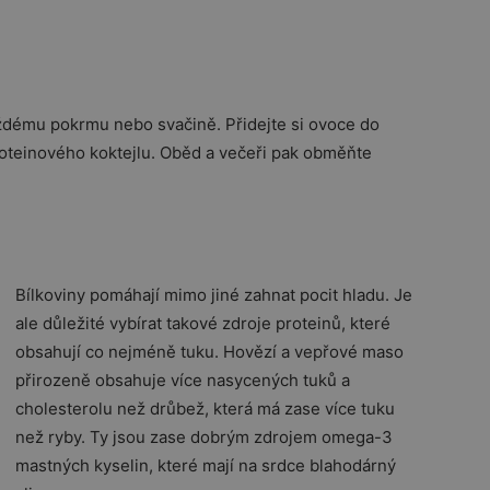
ždému pokrmu nebo svačině. Přidejte si ovoce do
proteinového koktejlu. Oběd a večeři pak obměňte
Bílkoviny pomáhají mimo jiné zahnat pocit hladu. Je
ale důležité vybírat takové zdroje proteinů, které
obsahují co nejméně tuku. Hovězí a vepřové maso
přirozeně obsahuje více nasycených tuků a
cholesterolu než drůbež, která má zase více tuku
než ryby. Ty jsou zase dobrým zdrojem omega-3
mastných kyselin, které mají na srdce blahodárný