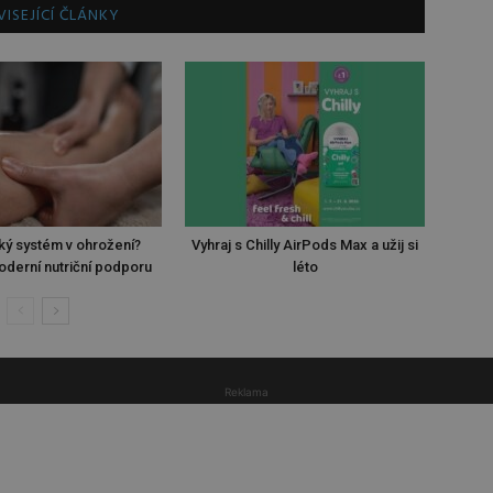
ISEJÍCÍ ČLÁNKY
ký systém v ohrožení?
Vyhraj s Chilly AirPods Max a užij si
oderní nutriční podporu
léto
Reklama