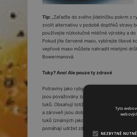
Tip:
„Zařaďte do svého jídelníčku pokrm z r
zvolit alternativu v podobě doplňků stravy 
používejte nízkotučné mléčné výrobky a do 
Pokud jíte červené maso, vybírejte libové k
vepřové maso můžete nahradit mletými drůb
Bowermanová.
Tuky? Ano! Ale pouze ty zdravé
Potraviny jako ryby, ořechy, avokádo a olivo
jsou považovány za jedny z nejzdravějších 
tuků. Obsahují totiž jen velmi málo nasycen
Tyto webové
a zároveň jsou dobrým zdrojem polynenas
webových
tuků (známých jako omega-3 a omega-6), k
pomáhají udržet zdravou hladinu cholesterol
NEZBYTNĚ NUTNÉ