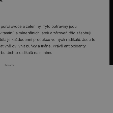
e.
porcí ovoce a zeleniny. Tyto potraviny jsou
vitamínů a minerálních látek a zároveň tělo zásobují
těla je každodenní produkce volných radikálů. Jsou to
tivně ovlivnit buňky a tkáně. Právě antioxidanty
orbu těchto radikálů na minimu.
Reklama