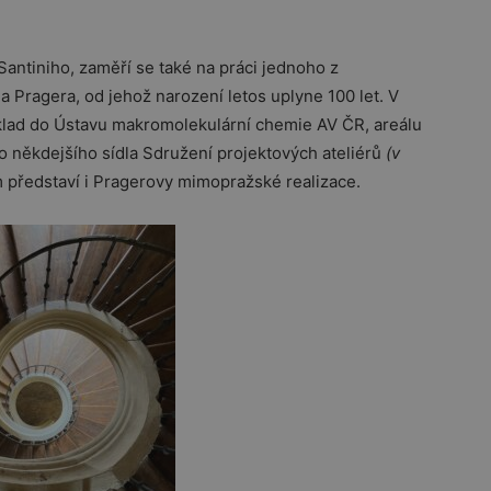
antiniho, zaměří se také na práci jednoho z
a Pragera, od jehož narození letos uplyne 100 let. V
íklad do Ústavu makromolekulární chemie AV ČR, areálu
do někdejšího sídla Sdružení projektových ateliérů
(v
m představí i Pragerovy mimopražské realizace.