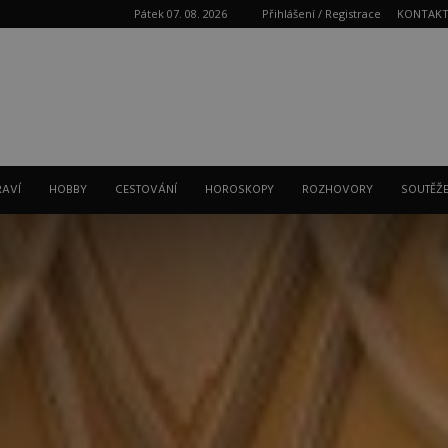
Pátek 07. 08. 2026
Přihlášení / Registrace
KONTAK
Reklama
RAVÍ
HOBBY
CESTOVÁNÍ
HOROSKOPY
ROZHOVORY
SOUTĚŽ