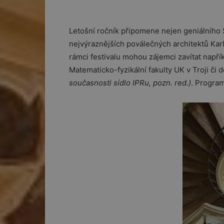
Letošní ročník připomene nejen geniálního S
nejvýraznějších poválečných architektů Karl
rámci festivalu mohou zájemci zavítat např
Matematicko-fyzikální fakulty UK v Troji či 
současnosti sídlo IPRu, pozn. red.)
. Progra