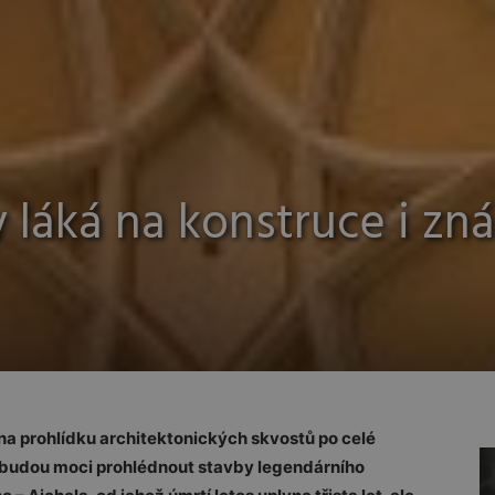
y láká na konstruce i zn
á na prohlídku architektonických skvostů po celé
i budou moci prohlédnout stavby legendárního