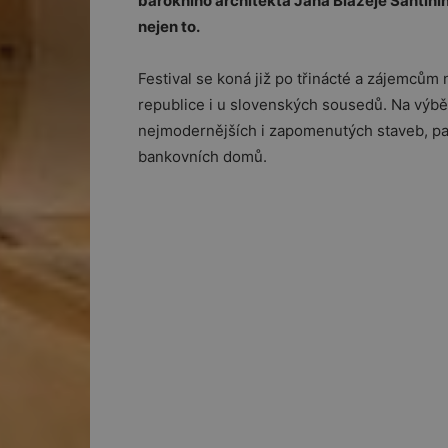
barokního architekta Jana Blažeje Santiniho 
nejen to.
Festival se koná již po třinácté a zájemců
republice i u slovenských sousedů. Na výb
nejmodernějších i zapomenutých staveb, palá
bankovních domů.