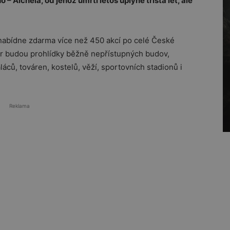
– Aichela, od jehož úmrtí letos uplyne třista let, ale
m nabídne zdarma více než 450 akcí po celé České
ěr budou prohlídky běžně nepřístupných budov,
ců, továren, kostelů, věží, sportovních stadionů i
Reklama