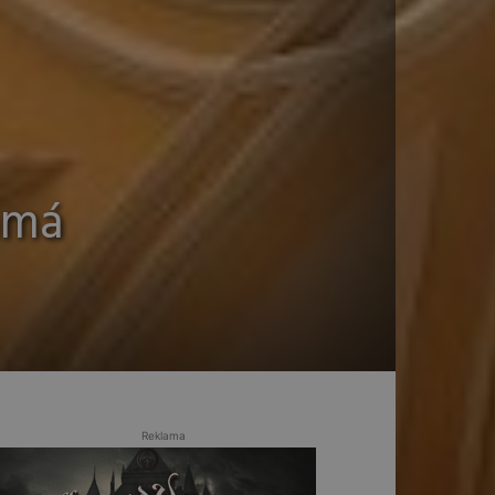
ámá
Reklama