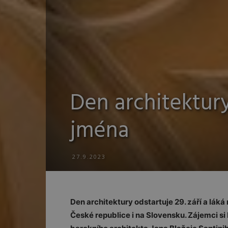
Den architektur
jména
27.9.2023
Den architektury odstartuje 29. září a lák
České republice i na Slovensku. Zájemci s