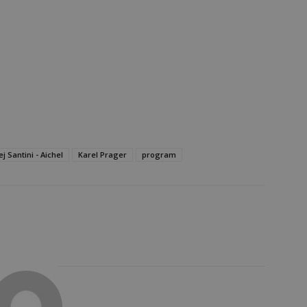
ej Santini - Aichel
Karel Prager
program