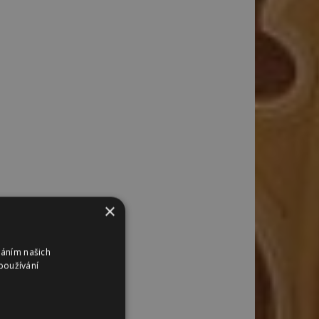
×
váním našich
používání