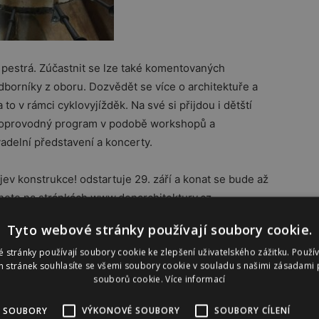
 pestrá. Zúčastnit se lze také komentovaných
odborníky z oboru. Dozvědět se více o architektuře a
 to v rámci cyklovyjížděk. Na své si přijdou i dětští
ý doprovodný program v podobě workshopů a
delní představení a koncerty.
jev konstrukce! odstartuje 29. září a konat se bude až
znete na stránkách www.denarchitektury.cz.
Tyto webové stránky používají soubory cookie.
 stránky používají soubory cookie ke zlepšení uživatelského zážitku. Použí
 stránek souhlasíte se všemi soubory cookie v souladu s našimi zásadami 
souborů cookie.
Více informací
 SOUBORY
VÝKONOVÉ SOUBORY
SOUBORY CÍLENÍ