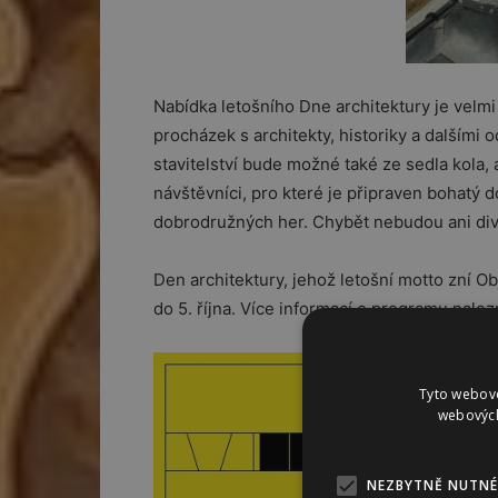
Nabídka letošního Dne architektury je velmi
procházek s architekty, historiky a dalšími 
stavitelství bude možné také ze sedla kola, a
návštěvníci, pro které je připraven bohat
dobrodružných her. Chybět nebudou ani diva
Den architektury, jehož letošní motto zní Ob
do 5. října. Více informací o programu nale
Tyto webové
webových
NEZBYTNĚ NUTNÉ