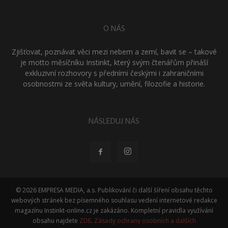
O NÁS
Zjišťovat, poznávat věci mezi nebem a zemí, bavit se – takové
je motto měsíčníku Instinkt, který svým čtenářům přináší
exkluzivní rozhovory s předními českými i zahraničními
osobnostmi ze světa kultury, umění, filozofie a historie.
NÁSLEDUJ NÁS
© 2026 EMPRESA MEDIA, a.s. Publikování či další šíření obsahu těchto
webových stránek bez písemného souhlasu vedení internetové redakce
magazínu Instinkt-online.cz je zakázáno. Kompletní pravidla využívání
obsahu najdete
ZDE
.
Zásady ochrany osobních a dalších