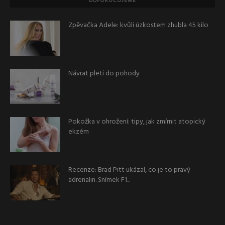
DOPORUČUJEME
Zpěvačka Adele: kvůli úzkostem zhubla 45 kilo
Návrat pleti do pohody
Pokožka v ohrožení: tipy, jak zmírnit atopický
ekzém
Recenze: Brad Pitt ukázal, co je to pravý
adrenalin. Snímek F1...