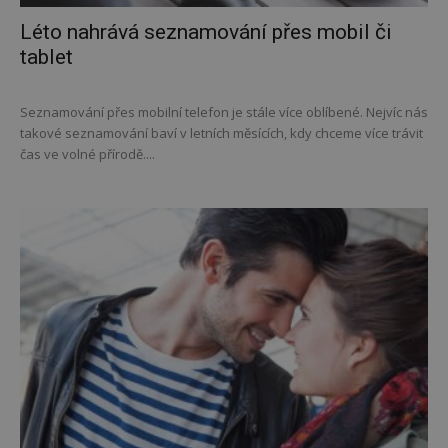
Léto nahrává seznamování přes mobil či
tablet
Seznamování přes mobilní telefon je stále více oblíbené. Nejvíc nás
takové seznamování baví v letních měsících, kdy chceme více trávit
čas ve volné přírodě....