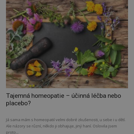
Tajemná homeopatie – účinná léčba nebo
placebo?
Já sama mám s homeopatií velmi dobré zkušenosti, u sebe i u dětí.
Ale názory se různí, někdo ji obhajuje, jiný haní. Oslovila jsem
proto...