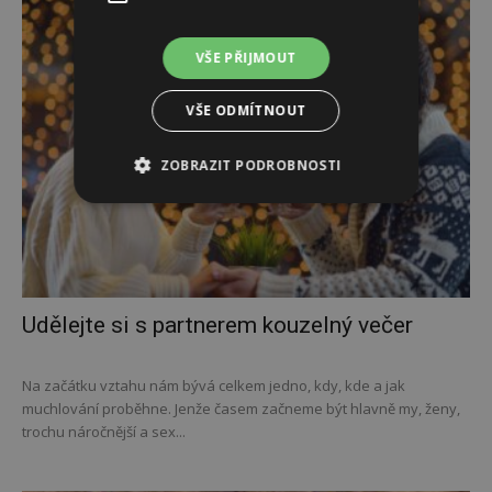
VŠE PŘIJMOUT
VŠE ODMÍTNOUT
ZOBRAZIT PODROBNOSTI
Udělejte si s partnerem kouzelný večer
Na začátku vztahu nám bývá celkem jedno, kdy, kde a jak
muchlování proběhne. Jenže časem začneme být hlavně my, ženy,
trochu náročnější a sex...