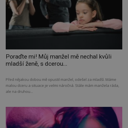
Poraďte mi! Můj manžel mě nechal kvůli
mladší ženě, s dcerou...
Před nějakou dobou mě opustil manžel, odešel za mladší. Máme
malou dceru a situace je velmi náročná. Stále mám manžela ráda,
ale na druhou...