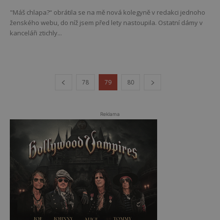
"Máš chlapa?“ obrátila se na mě nová kolegyně v redakci jednoho
ženského webu, do níž jsem před lety nastoupila. Ostatní dámy v
kanceláři ztichly...
78
79
80
Reklama