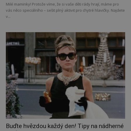
Milé maminky! Protože víme, že si vaše děti rády hrají, máme pro
vás něco speciálního – sešit plný aktivit pro chytré hlavičky. Najdete
v...
Buďte hvězdou každý den! Tipy na nádherné