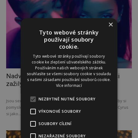
×
Tyto webové stránky
používají soubory
cookie.
Tyto webové stránky používají soubory
cookie ke zlepšení uživatelského zážitku.
Používáním našich webových stránek
souhlasíte se všemi soubory cookie v souladu
Nadváha, šikana, výprask. Co všechno si
s našimi zásadami používání souborů cookie.
zažily světové hvězdy?
Více informací
NEZBYTNĚ NUTNÉ SOUBORY
Jsou sexy, úspěšní a milují je miliony lidí po celém světě. Kdo by si
pomyslel, že Robert Pattinson, princ Harry nebo třeba Miley Cyrus
VÝKONOVÉ SOUBORY
si jako...
SOUBORY CÍLENÍ
NEZAŘAZENÉ SOUBORY