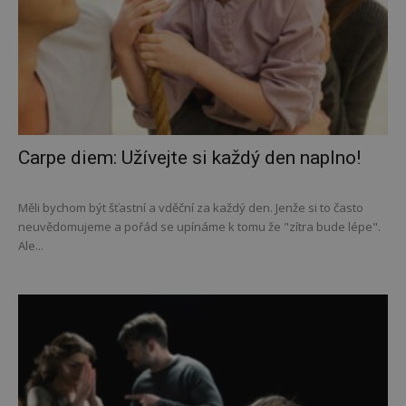
Carpe diem: Užívejte si každý den naplno!
Měli bychom být šťastní a vděční za každý den. Jenže si to často
neuvědomujeme a pořád se upínáme k tomu že "zítra bude lépe".
Ale...