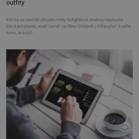
outfity
Kdo by se nechtěl cítit jako Holly Golightlová (Audrey Hepburn),
která proslavila „malé černé“ ve filmu Snídaně u Tiffanyho? A věřte
tomu, že když...