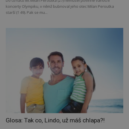
Do čtrnácti let Milan Peroutka (27) nemusel povinné vánoční
koncerty Olympiku, v němž bubnoval jeho otec Milan Peroutka
starší († 49). Pak se mu...
Glosa: Tak co, Lindo, už máš chlapa?!