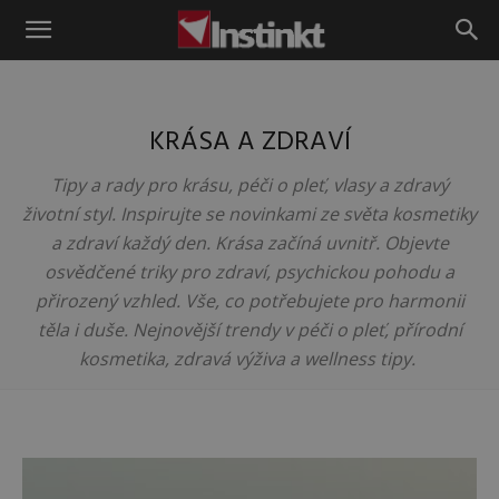
Instinkt
KRÁSA A ZDRAVÍ
Tipy a rady pro krásu, péči o pleť, vlasy a zdravý
životní styl. Inspirujte se novinkami ze světa kosmetiky
a zdraví každý den. Krása začíná uvnitř. Objevte
osvědčené triky pro zdraví, psychickou pohodu a
přirozený vzhled. Vše, co potřebujete pro harmonii
těla i duše. Nejnovější trendy v péči o pleť, přírodní
kosmetika, zdravá výživa a wellness tipy.