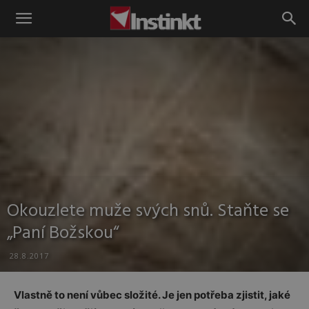
Instinkt
Okouzlete muže svých snů. Staňte se
„Paní Božskou“
28.8.2017
Vlastně to není vůbec složité. Je jen potřeba zjistit, jaké