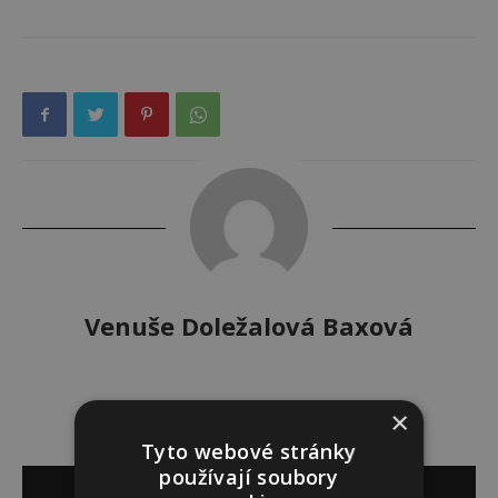
Venuše Doležalová Baxová
×
Tyto webové stránky
používají soubory
SOUVISEJÍCÍ ČLÁNKY