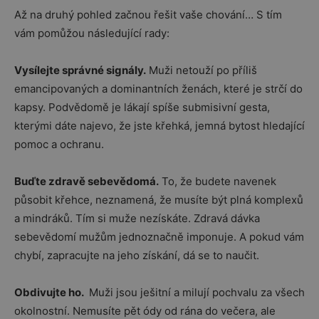
Až na druhý pohled začnou řešit vaše chování… S tím
vám pomůžou následující rady:
Vysílejte správné signály.
Muži netouží po příliš
emancipovaných a dominantních ženách, které je strčí do
kapsy. Podvědomě je lákají spíše submisivní gesta,
kterými dáte najevo, že jste křehká, jemná bytost hledající
pomoc a ochranu.
Buďte zdravě sebevědomá.
To, že budete navenek
působit křehce, neznamená, že musíte být plná komplexů
a mindráků. Tím si muže nezískáte. Zdravá dávka
sebevědomí mužům jednoznačně imponuje. A pokud vám
chybí, zapracujte na jeho získání, dá se to naučit.
Obdivujte ho.
Muži jsou ješitní a milují pochvalu za všech
okolnostní. Nemusíte pět ódy od rána do večera, ale