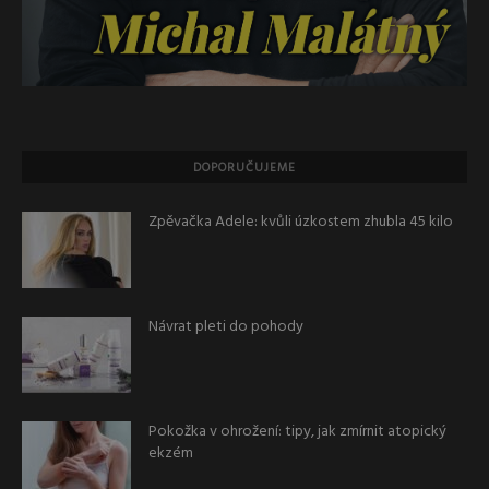
DOPORUČUJEME
Zpěvačka Adele: kvůli úzkostem zhubla 45 kilo
Návrat pleti do pohody
Pokožka v ohrožení: tipy, jak zmírnit atopický
ekzém