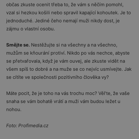
občas zkuste ocenit třeba to, že vám s něčím pomohl,
vzal si hezkou košili nebo spravil kapající kohoutek. Je to
jednoduché. Jediné čeho nemají muži nikdy dost, je
zájmu o vlastní osobu.
Smějte se.
Nestěžujte si na všechny a na všechno,
mužům se kňourání protiví. Nikdo po vás nechce, abyste
se přetvařovala, když je vám ouvej, ale zkuste vidět na
všem spíš to dobré a na muže se co nejvíc usmívejte. Jak
se cítíte ve společnosti pozitivního člověka vy?
Máte pocit, že je toho na vás trochu moc? Věřte, že vaše
snaha se vám bohatě vrátí a muži vám budou ležet u
nohou.
Foto: Profimedia.cz