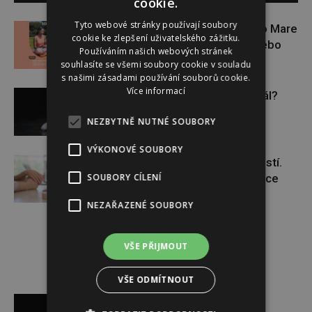
cookie.
Tyto webové stránky používají soubory
Zapojte se do letní soutěže s Rio Mare
cookie ke zlepšení uživatelského zážitku.
a vyhrajte iWatch Series 11 nebo
Používáním našich webových stránek
jógamatku
souhlasíte se všemi soubory cookie v souladu
s našimi zásadami používání souborů cookie.
Více informací
Budou se vraždit malé děti dál?
NEZBYTNĚ NUTNÉ SOUBORY
VÝKONOVÉ SOUBORY
Těhotenství není samozřejmostí.
SOUBORY CÍLENÍ
Pomáhá asistovaná reprodukce
NEZAŘAZENÉ SOUBORY
VŠE PŘIJMOUT
VŠE ODMÍTNOUT
Reklama