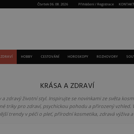
Čtvrtek 06. 08. 2026
Přihlášení / Registrace
KONTAK
Reklama
 ZDRAVÍ
HOBBY
CESTOVÁNÍ
HOROSKOPY
ROZHOVORY
SOU
KRÁSA A ZDRAVÍ
sy a zdravý životní styl. Inspirujte se novinkami ze světa kos
né triky pro zdraví, psychickou pohodu a přirozený vzhled. 
jší trendy v péči o pleť, přírodní kosmetika, zdravá výživa a