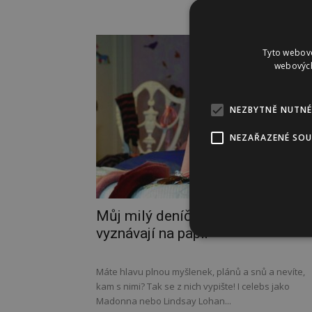
Tyto webové
webových
NEZBYTNĚ NUTNÉ
NEZAŘAZENÉ SO
Můj milý deníčku… I celebrity se
vyznávají na papír
Máte hlavu plnou myšlenek, plánů a snů a nevíte,
kam s nimi? Tak se z nich vypište! I celebs jako
Madonna nebo Lindsay Lohan...