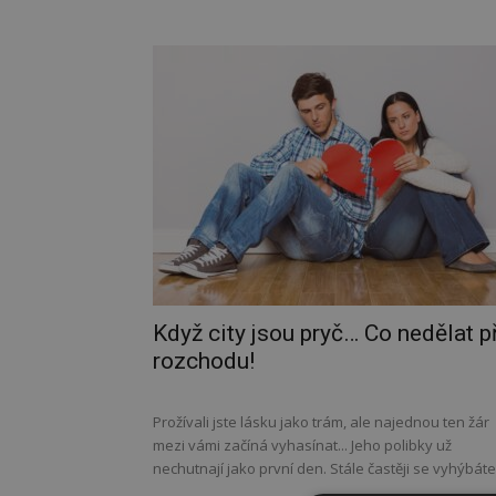
Když city jsou pryč… Co nedělat př
rozchodu!
Prožívali jste lásku jako trám, ale najednou ten žár
mezi vámi začíná vyhasínat... Jeho polibky už
nechutnají jako první den. Stále častěji se vyhýbáte.