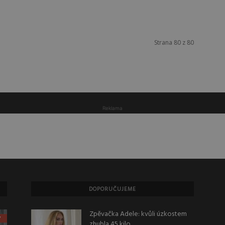
Strana 80 z 80
Reklama
DOPORUČUJEME
Zpěvačka Adele: kvůli úzkostem
zhubla 45 kilo