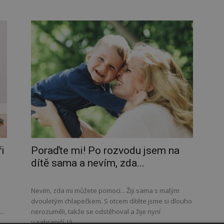
i
Poraďte mi! Po rozvodu jsem na
dítě sama a nevím, zda...
Nevím, zda mi můžete pomoci... Žiji sama s malým
dvouletým chlapečkem. S otcem dítěte jsme si dlouho
..
nerozuměli, takže se odstěhoval a žije nyní
v zahraničí. Já...