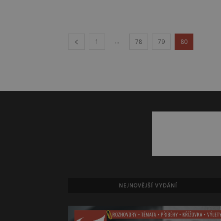
...
1
78
79
80
NEJNOVĚJŠÍ VYDÁNÍ