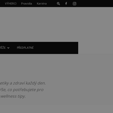
T
VÝHERCI
Pravidla
Kariéra
TĚŽE
PŘEDPLATNÉ
metiky a zdraví každý den.
Vše, co potřebujete pro
 wellness tipy.