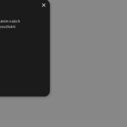
×
váním našich
používání