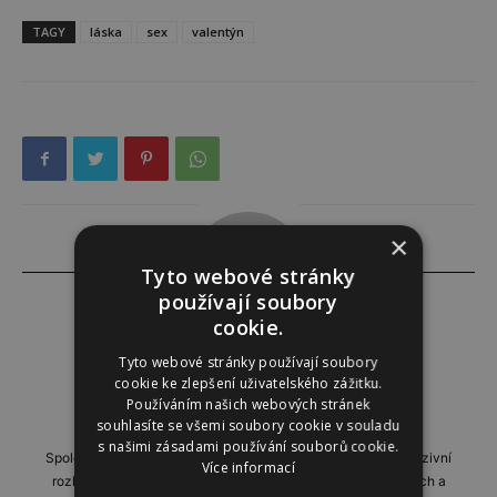
TAGY
láska
sex
valentýn
×
Tyto webové stránky
používají soubory
cookie.
Tyto webové stránky používají soubory
Instinkt
cookie ke zlepšení uživatelského zážitku.
Používáním našich webových stránek
http://www.instinkt-online.cz
souhlasíte se všemi soubory cookie v souladu
s našimi zásadami používání souborů cookie.
Společensko-reportážní týdeník, přinášející profilové a exkluzivní
Více informací
rozhovory, domácí i zahraniční reportáže, příběhy zajímavých a