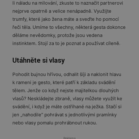
li náladu na milování, zkuste to naznačit partnerovi
nejprve opatrně a velice nenápadně. Využijte
trumfy, které jako žena máte a sveďte ho pomocí
řeči těla. Umíme to všechny, některá gesta dokonce
děláme nevědomky, protože jsou vedena
instinktem. Stojí za to je poznat a používat cíleně.
Utáhněte si vlasy
Pohodit bujnou hřívou, odhalit šíji a naklonit hlavu
k rameni je gesto, které patří k základu svádění
tělem. Jenže co když nejste majitelkou dlouhých
vlasů? Neskládejte zbraně, vlasy můžete využít ke
svádění, i když je máte ostříhané na ježka. Stačí si
jen „nahodile“ pohrávat s jednotlivými pramínky
nebo vlasy pomalu prohrábnout rukou.
Reklama