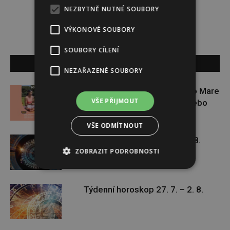
neobyčejných lidí.
NEZBYTNĚ NUTNÉ SOUBORY
VÝKONOVÉ SOUBORY
SOUBORY CÍLENÍ
SOUVISEJÍCÍ ČLÁNKY
NEZAŘAZENÉ SOUBORY
Zapojte se do letní soutěže s Rio Mare
VŠE PŘIJMOUT
a vyhrajte iWatch Series 11 nebo
jógamatku
VŠE ODMÍTNOUT
Týdenní horoskop 3. 8. – 9. 8.
ZOBRAZIT PODROBNOSTI
Týdenní horoskop 27. 7. – 2. 8.