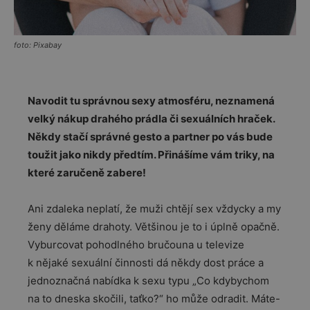
foto: Pixabay
Navodit tu správnou sexy atmosféru, neznamená
velký nákup drahého prádla či sexuálních hraček.
Někdy stačí správné gesto a partner po vás bude
toužit jako nikdy předtím. Přinášíme vám triky, na
které zaručeně zabere!
Ani zdaleka neplatí, že muži chtějí sex vždycky a my
ženy děláme drahoty. Většinou je to i úplně opačně.
Vyburcovat pohodlného bručouna u televize
k nějaké sexuální činnosti dá někdy dost práce a
jednoznačná nabídka k sexu typu „Co kdybychom
na to dneska skočili, taťko?“ ho může odradit. Máte-