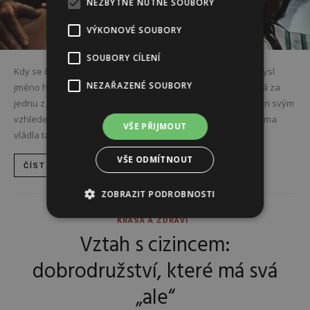
NEZBYTNĚ NUTNÉ SOUBORY
VÝKONOVÉ SOUBORY
SOUBORY CÍLENÍ
Kdy se řekne hollywoodská diva, pak mnohým vytane na mysl
NEZAŘAZENÉ SOUBORY
jméno herečky Elizabeth Taylorová. Po právu je považovaná za
jednu z nejkrásnějších žen světa, ale upoutat dokázala nejen svým
vzhledem. Půvabná umělkyně s dofialova zabarvenýma očima
VŠE PŘIJMOUT
vládla také nesporným...
VŠE ODMÍTNOUT
ČÍST DÁL
ZOBRAZIT PODROBNOSTI
KRÁSA A ZDRAVÍ
Vztah s cizincem:
dobrodružství, které má svá
„ale“