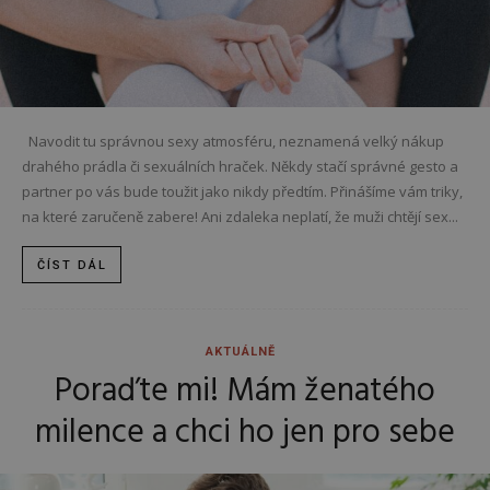
Navodit tu správnou sexy atmosféru, neznamená velký nákup
drahého prádla či sexuálních hraček. Někdy stačí správné gesto a
partner po vás bude toužit jako nikdy předtím. Přinášíme vám triky,
na které zaručeně zabere! Ani zdaleka neplatí, že muži chtějí sex...
ČÍST DÁL
AKTUÁLNĚ
Poraďte mi! Mám ženatého
milence a chci ho jen pro sebe