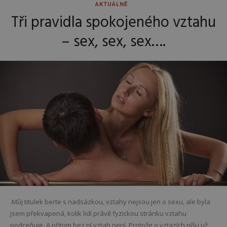
AKTUÁLNĚ
Tři pravidla spokojeného vztahu
– sex, sex, sex….
.Můj titulek berte s nadsázkou, vztahy nejsou jen o sexu, ale byla
jsem překvapená, kolik lidí právě fyzickou stránku vztahu
podceňuje. A přitom bez ní vztah není. Protože o vztazích píšu už