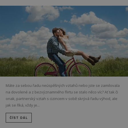
Máte za sebou řadu neúspěšných vztahů nebo jste se zamilovala
na dovolené a z bezvýznamného flirtu se stalo něco víc? Ať tak či
onak, partnerský vztah s cizincem v sobě skrývá řadu výhod, ale
jak se říká, vždy je...
ČÍST DÁL