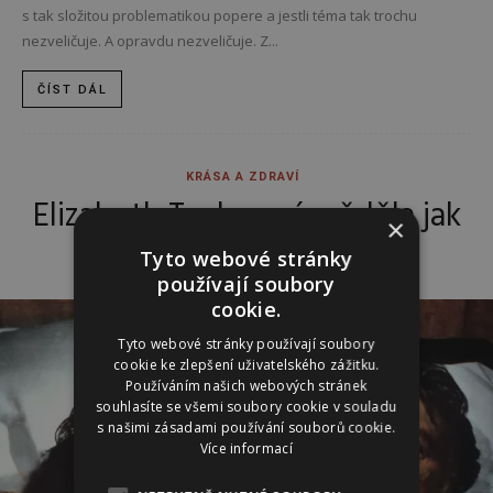
s tak složitou problematikou popere a jestli téma tak trochu
nezveličuje. A opravdu nezveličuje. Z...
ČÍST DÁL
KRÁSA A ZDRAVÍ
Elizabeth Taylorová: věděla jak
×
žít a milovat!
Tyto webové stránky
používají soubory
cookie.
Tyto webové stránky používají soubory
cookie ke zlepšení uživatelského zážitku.
Používáním našich webových stránek
souhlasíte se všemi soubory cookie v souladu
s našimi zásadami používání souborů cookie.
Více informací