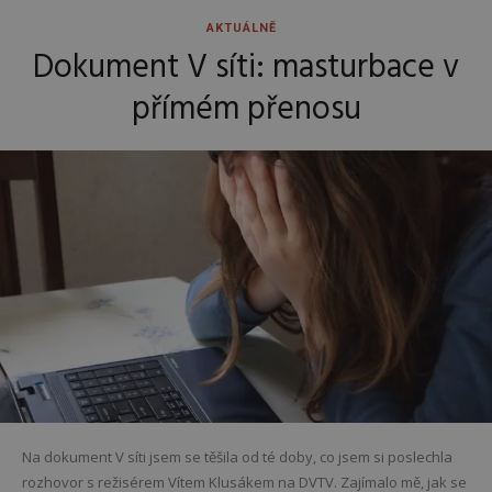
AKTUÁLNĚ
Dokument V síti: masturbace v
přímém přenosu
Na dokument V síti jsem se těšila od té doby, co jsem si poslechla
rozhovor s režisérem Vítem Klusákem na DVTV. Zajímalo mě, jak se