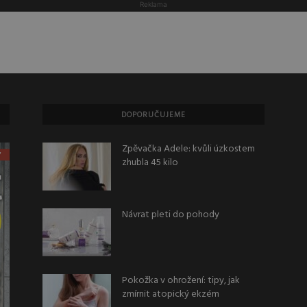
Reklama
DOPORUČUJEME
Zpěvačka Adele: kvůli úzkostem
zhubla 45 kilo
Návrat pleti do pohody
Pokožka v ohrožení: tipy, jak
zmírnit atopický ekzém