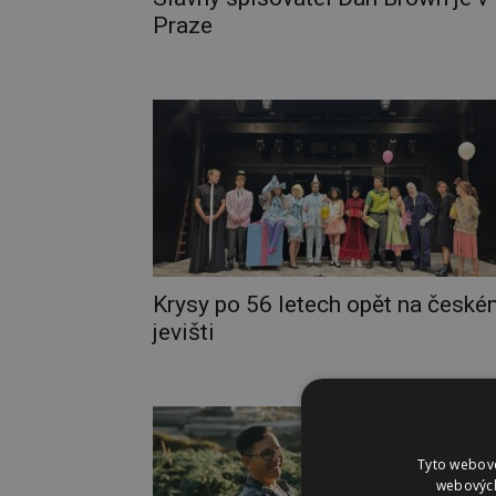
Praze
Krysy po 56 letech opět na česk
jevišti
Tyto webové
webových