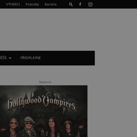
T
VÝHERCI
Pravidla
Kariéra
TĚŽE
PŘEDPLATNÉ
Reklama