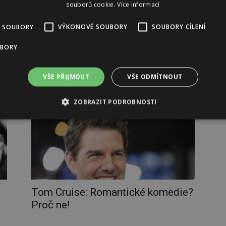
souborů cookie.
Více informací
 SOUBORY
VÝKONOVÉ SOUBORY
SOUBORY CÍLENÍ
UBORY
Z pohodlí domova
VŠE PŘIJMOUT
VŠE ODMÍTNOUT
ZOBRAZIT PODROBNOSTI
Tom Cruise: Romantické komedie?
Proč ne!