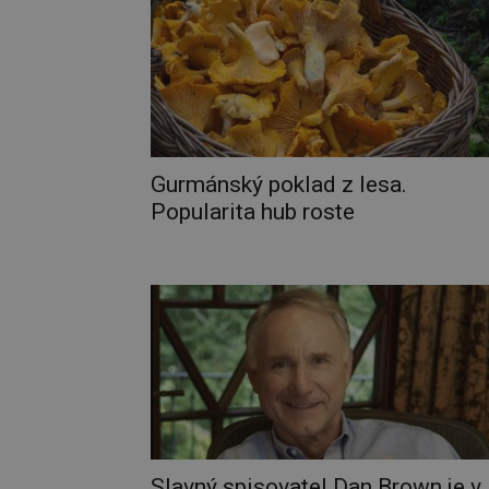
Gurmánský poklad z lesa.
Popularita hub roste
Slavný spisovatel Dan Brown je v