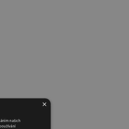
×
váním našich
používání