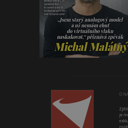
O N
Zjiš
je m
exkl
osob