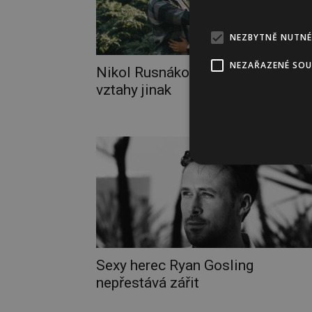
NEZBYTNĚ NUTNÉ
NEZAŘAZENÉ SO
Nikol Rusnáková radí jak nastavit
vztahy jinak
Sexy herec Ryan Gosling
nepřestává zářit