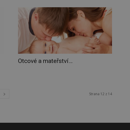
Otcové a mateřství…
Strana 12 z 14