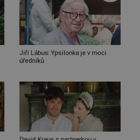
Jiří Lábus: Ypsilonka je v moci
úředníků
David Kraus s partnerkou v