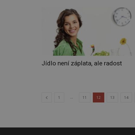
Jídlo není záplata, ale radost
...
1
11
12
13
14