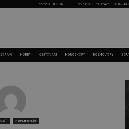
Sobota 08. 08. 2026
Přihlášení / Registrace
KONTAK
Reklama
 ZDRAVÍ
HOBBY
CESTOVÁNÍ
HOROSKOPY
ROZHOVORY
SOU
ĚVKŮ
0 KOMENTÁŘE