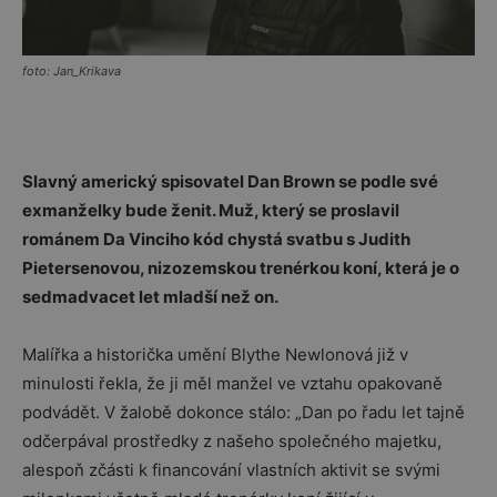
foto: Jan_Krikava
Slavný americký spisovatel Dan Brown se podle své
exmanželky bude ženit. Muž, který se proslavil
románem Da Vinciho kód chystá svatbu s Judith
Pietersenovou, nizozemskou trenérkou koní, která je o
sedmadvacet let mladší než on.
Malířka a historička umění Blythe Newlonová již v
minulosti řekla, že ji měl manžel ve vztahu opakovaně
podvádět. V žalobě dokonce stálo: „Dan po řadu let tajně
odčerpával prostředky z našeho společného majetku,
alespoň zčásti k financování vlastních aktivit se svými