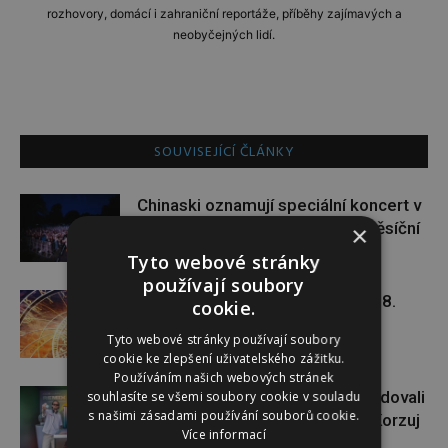
rozhovory, domácí i zahraniční reportáže, příběhy zajímavých a
neobyčejných lidí.
SOUVISEJÍCÍ ČLÁNKY
Chinaski oznamují speciální koncert v
Praze. V září s ním završí čtyřměsíční
×
letní turné
Tyto webové stránky
používají soubory
Týdenní horoskop 27. 7. – 2. 8.
cookie.
Tyto webové stránky používají soubory
cookie ke zlepšení uživatelského zážitku.
Používáním našich webových stránek
Paulie Garand a Slávek Pham bodovali
souhlasíte se všemi soubory cookie v souladu
s našimi zásadami používání souborů cookie.
na Colours of Ostrava. Projekt Korzuj
Více informací
za snem pokračuje dál