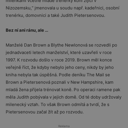
milenkami včetně mladé trenérky koní žijící v
Nizozemsku,“ jmenovala u soudu např. kadeřnici, osobní
trenérku, domovnici a také Judith Pietersenovou.
Bez ní ani ránu, ale …
Manželé Dan Brown a Blythe Newlonová se rozvedli po
jednadvaceti letech manželství, které uzavřeli v roce
1997. K rozvodu došlo v roce 2019. Brown měl konce
veřejně říct, že kdyby nebylo jeho ceny, nikdy by jeho
kniha nebyla tak úspěšná. Podle deníku The Mail se
Brown a Pietersenová poznali v New Hampshire, kam
mladá žena přijela trénovat koně. Po operaci ramene pak
měla Judith pobývala v jejich domě. Od té doby udržovaly
milenecký vztah. To však Brown odmítá a tvrdí, že s
Pietersenovou začal žít až po rozvodu.
Reklama