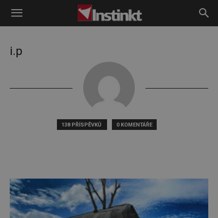
Instinkt
i.p
138 PŘÍSPĚVKŮ
0 KOMENTÁŘE