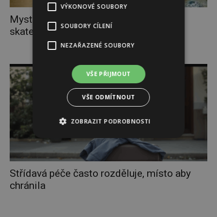
VÝKONOVÉ SOUBORY
Mystic Sk8 Cup oslaví 30 let novým
SOUBORY CÍLENÍ
skateparkem, vertikální rampou a...
NEZAŘAZENÉ SOUBORY
VŠE PŘIJMOUT
VŠE ODMÍTNOUT
ZOBRAZIT PODROBNOSTI
Střídavá péče často rozděluje, místo aby
chránila