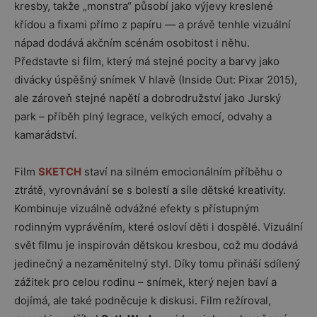
kresby, takže „monstra“ působí jako výjevy kreslené
křídou a fixami přímo z papíru — a právě tenhle vizuální
nápad dodává akčním scénám osobitost i něhu.
Představte si film, který má stejné pocity a barvy jako
divácky úspěšný snímek V hlavě (Inside Out: Pixar 2015),
ale zároveň stejné napětí a dobrodružství jako Jurský
park – příběh plný legrace, velkých emocí, odvahy a
kamarádství.
Film
SKETCH
staví na silném emocionálním příběhu o
ztrátě, vyrovnávání se s bolestí a síle dětské kreativity.
Kombinuje vizuálně odvážné efekty s přístupným
rodinným vyprávěním, které osloví děti i dospělé. Vizuální
svět filmu je inspirován dětskou kresbou, což mu dodává
jedinečný a nezaměnitelný styl. Díky tomu přináší sdílený
zážitek pro celou rodinu – snímek, který nejen baví a
dojímá, ale také podněcuje k diskusi. Film režíroval,