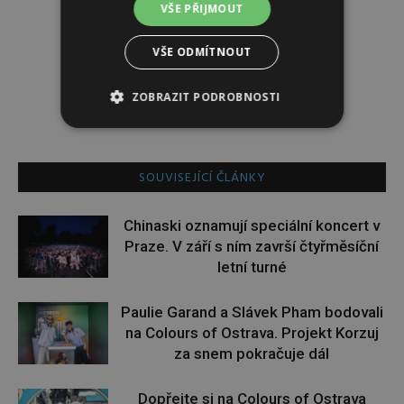
VŠE PŘIJMOUT
i.p
VŠE ODMÍTNOUT
ZOBRAZIT PODROBNOSTI
SOUVISEJÍCÍ ČLÁNKY
Chinaski oznamují speciální koncert v
Praze. V září s ním završí čtyřměsíční
letní turné
Paulie Garand a Slávek Pham bodovali
na Colours of Ostrava. Projekt Korzuj
za snem pokračuje dál
Dopřejte si na Colours of Ostrava