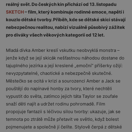
reálný svět. Do českých kin přichází od 13. listopadu
SKETCH
– film, který kombinuje rodinné emoce, napětí i
kouzlo dětské tvorby. Příběh, kde se dětské skici stávají
nebezpečnou realitou, nabízí vizuálně působivý zážitek
pro diváky všech věkových kategorií od 12 let.
Mladá dívka Amber kreslí vskutku neobvyklá monstra –
jenže když se její skicák nešťastnou náhodou dostane do
tajuplného jezírka a její kreslené „emoční“ příšerky ožijí:
nevyzpytatelné, chaotické a nebezpečně skutečné.
Městečko se ocitá v krizi a sourozenci Amber a Jack se
pouštějí do napínavé honby za tvory, které nechtěli
vypustit do světa, zatímco jejich táta Taylor se zoufale
snaží děti najít a udržet rodinu pohromadě. Film
propojuje fantazii s léčivou silou tvorby: ukazuje, jak se
temnota po ztrátě může přetavit ve světlo, když bolest
pojmenujete a společně jí čelíte. Stylově čerpá z dětské