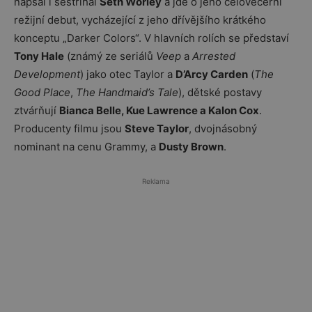
napsal i sestříhal
Seth Worley
a jde o jeho celovečerní
režijní debut, vycházející z jeho dřívějšího krátkého
konceptu „Darker Colors“. V hlavních rolích se představí
Tony Hale
(známý ze seriálů
Veep
a
Arrested
Development
) jako otec Taylor a
D’Arcy Carden
(
The
Good Place
,
The Handmaid’s Tale
), dětské postavy
ztvárňují
Bianca Belle, Kue Lawrence a Kalon Cox
.
Producenty filmu jsou
Steve Taylor
, dvojnásobný
nominant na cenu Grammy, a
Dusty Brown
.
Reklama