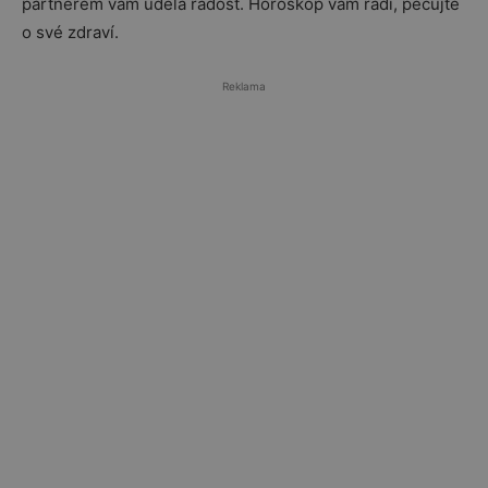
partnerem vám udělá radost. Horoskop vám radí, pečujte
o své zdraví.
Reklama