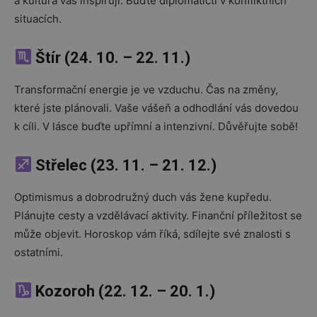
a kultura vás inspirují. Buďte diplomatičtí v konfliktních
situacích.
Štír (24. 10. – 22. 11.)
Transformační energie je ve vzduchu. Čas na změny,
které jste plánovali. Vaše vášeň a odhodlání vás dovedou
k cíli. V lásce buďte upřímní a intenzivní. Důvěřujte sobě!
Střelec (23. 11. – 21. 12.)
Optimismus a dobrodružný duch vás žene kupředu.
Plánujte cesty a vzdělávací aktivity. Finanční příležitost se
může objevit. Horoskop vám říká, sdílejte své znalosti s
ostatními.
Kozoroh (22. 12. – 20. 1.)