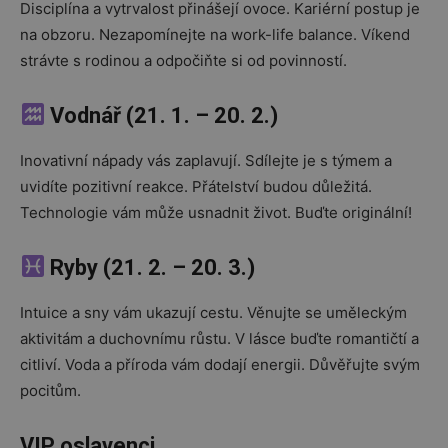
Disciplína a vytrvalost přinášejí ovoce. Kariérní postup je
na obzoru. Nezapomínejte na work-life balance. Víkend
strávte s rodinou a odpočiňte si od povinností.
Vodnář (21. 1. – 20. 2.)
Inovativní nápady vás zaplavují. Sdílejte je s týmem a
uvidíte pozitivní reakce. Přátelství budou důležitá.
Technologie vám může usnadnit život. Buďte originální!
Ryby (21. 2. – 20. 3.)
Intuice a sny vám ukazují cestu. Věnujte se uměleckým
aktivitám a duchovnímu růstu. V lásce buďte romantičtí a
citliví. Voda a příroda vám dodají energii. Důvěřujte svým
pocitům.
VIP oslavenci