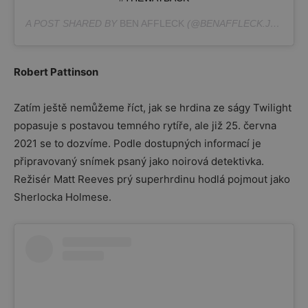
A POST SHARED BY
BEN AFFLECK
(@BENAFFLECK.JPG) ON
Robert Pattinson
Zatím ještě nemůžeme říct, jak se hrdina ze ságy Twilight
popasuje s postavou temného rytíře, ale již 25. června
2021 se to dozvíme. Podle dostupných informací je
připravovaný snímek psaný jako noirová detektivka.
Režisér Matt Reeves prý superhrdinu hodlá pojmout jako
Sherlocka Holmese.