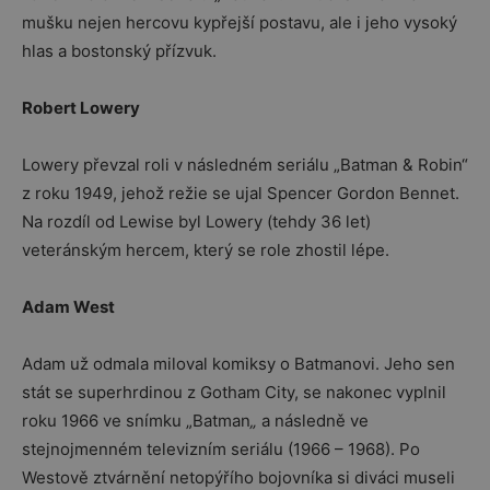
mušku nejen hercovu kypřejší postavu, ale i jeho vysoký
hlas a bostonský přízvuk.
Robert Lowery
Lowery převzal roli v následném seriálu „Batman & Robin“
z roku 1949, jehož režie se ujal Spencer Gordon Bennet.
Na rozdíl od Lewise byl Lowery (tehdy 36 let)
veteránským hercem, který se role zhostil lépe.
Adam West
Adam už odmala miloval komiksy o Batmanovi. Jeho sen
stát se superhrdinou z Gotham City, se nakonec vyplnil
roku 1966 ve snímku „Batman
„
a následně ve
stejnojmenném televizním seriálu (1966 – 1968). Po
Westově ztvárnění netopýřího bojovníka si diváci museli