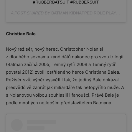
#RUBBERBATSUIT #RUBBERSUIT
A POST SHARED BY
BATMAN KIDNAPPED ROLE PLAY
(@BAT
Christian Bale
Nový režisér, nový herec. Christopher Nolan si
z dlouhého seznamu kandidátů nakonec pro svou trilogii
(Batman začíná 2005, Temný rytíř 2008 a Temný rytíř
povstal 2012) zvolil ostříleného herce Christiana Balea.
Režisér svůj výběr vysvětlil tak, že jediný Bale dokázal
přesvědčivě zahrát jak miliardáře tak netopýřího muže. A
s Nolanovou volbou souhlasili i fanoušci. Právě Bale je
podle mnohých nejlepším představitelem Batmana.