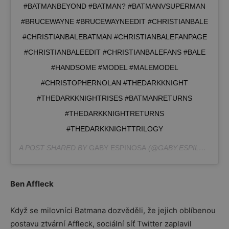
#BATMANBEYOND #BATMAN? #BATMANVSUPERMAN
#BRUCEWAYNE #BRUCEWAYNEEDIT #CHRISTIANBALE
#CHRISTIANBALEBATMAN #CHRISTIANBALEFANPAGE
#CHRISTIANBALEEDIT #CHRISTIANBALEFANS #BALE
#HANDSOME #MODEL #MALEMODEL
#CHRISTOPHERNOLAN #THEDARKKNIGHT
#THEDARKKNIGHTRISES #BATMANRETURNS
#THEDARKKNIGHTRETURNS
#THEDARKKNIGHTTRILOGY
A POST SHARED BY
GABY ESPINOSA
(@GABY.ESPILUNA) ON
Ben Affleck
Když se milovníci Batmana dozvěděli, že jejich oblíbenou
postavu ztvární Affleck, sociální síť Twitter zaplavil