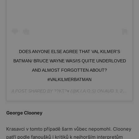
DOES ANYONE ELSE AGREE THAT VAL KILMER'S
BATMAN/ BRUCE WAYNE WAS/IS QUITE UNDERLOVED
AND ALMOST FORGOTTEN ABOUT?
#VALKILMERBATMAN
A POST SHARED BY
??KT?♦️
(@K.I.A.O.S) ON
AUG 3, 2019 AT 11:06AM PDT
George Clooney
Krasavci v tomto případě šarm vůbec nepomohl. Clooney
patří podle fanoušků i kritiků k nejhorším interpretům