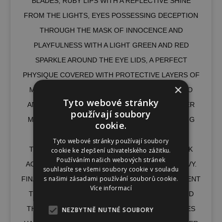
BLADES, RUBY LIPS WITH A REFLECTIVE SHINE
FROM THE LIGHTS, EYES POSSESSING DECEPTION
THROUGH THE MASK OF INNOCENCE AND
PLAYFULNESS WITH A LIGHT GREEN AND RED
SPARKLE AROUND THE EYE LIDS, A PERFECT
PHYSIQUE COVERED WITH PROTECTIVE LAYERS OF
×
MULTI SHADES OF GREEN FROM SHOULDER TO
Tyto webové stránky
ANKLE, A PAIR OF WHAT SEEMED TO BE LEATHER
používají soubory
MATERIAL, KNEE HIGH GREEN BOOTS MATCHING
cookie.
THE DARKENED GREEN TIGHTS AROUND HER
Tyto webové stránky používají soubory
THIGHS. ALL COMPLETE WITH A DEVIOUS SMIRK
cookie ke zlepšení uživatelského zážitku.
Používáním našich webových stránek
ACROSS HER MOUTH… IT WAS HER… POISON IVY.
souhlasíte se všemi soubory cookie v souladu
s našimi zásadami používání souborů cookie.
FINALLY I COULD BRING HER IN AND HAVE HER SENT
Více informací
TO ARKHAM, WITH NO VISABLE PLANTS AROUND
THAT COULD ASSIST HER. AS SOON AS OUR EYES
NEZBYTNĚ NUTNÉ SOUBORY