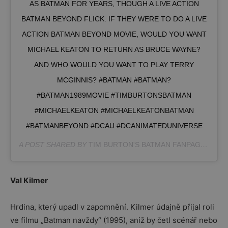
AS BATMAN FOR YEARS, THOUGH A LIVE ACTION
BATMAN BEYOND FLICK. IF THEY WERE TO DO A LIVE
ACTION BATMAN BEYOND MOVIE, WOULD YOU WANT
MICHAEL KEATON TO RETURN AS BRUCE WAYNE?
AND WHO WOULD YOU WANT TO PLAY TERRY
MCGINNIS? #BATMAN #BATMAN?
#BATMAN1989MOVIE #TIMBURTONSBATMAN
#MICHAELKEATON #MICHAELKEATONBATMAN
#BATMANBEYOND #DCAU #DCANIMATEDUNIVERSE
A POST SHARED BY
TIM BURTON'S BATMAN FANPAGE
(@BAT
Val Kilmer
Hrdina, který upadl v zapomnění. Kilmer údajně přijal roli
ve filmu „Batman navždy“ (1995), aniž by četl scénář nebo