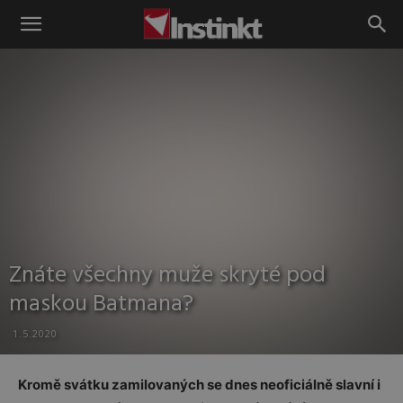
Instinkt
Znáte všechny muže skryté pod
maskou Batmana?
1.5.2020
Kromě svátku zamilovaných se dnes neoficiálně slavní i