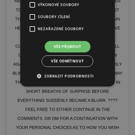
HAD MET, SHE VERY SLOWLY MADE HER WAY OVER
VÝKONOVÉ SOUBORY
TO ME WITH AN APPEALING STRUT. BUT THE LAST
SOUBORY CÍLENÍ
THING I REMEMBER AS I WAS READY TO RESTRAIN
HER WHEN SHE GOT CLOSE ENOUGH, WAS A WAVE
NEZAŘAZENÉ SOUBORY
OF HER HAND TO HER PURSED LIPS WHERE A
CLOUD OF PINK COLOURED FUMES WITH A SMELL
VŠE PŘIJMOUT
OF PHEROMONES HAD EMERGED AS SHE BLEW
VŠE ODMÍTNOUT
AGAINST HER PALM. THE CLOUD HAD TEMPORARILY
BLINDED ME AS THE SUBSTANCE HAD MADE IT'S WAY
ZOBRAZIT PODROBNOSTI
THROUGH MY MOUTH AND NOSE AFTER TAKING IN
SHORT BREATHS OF SURPRISE BEFORE
EVERYTHING SUDDENLY BECAME A BLURR. ????
FEEL FREE TO EITHER CONTINUE IN THE
COMMENTS. OR DM FOR A CONTINUATION WITH
YOUR PERSONAL CHOICES AS TO HOW YOU WISH