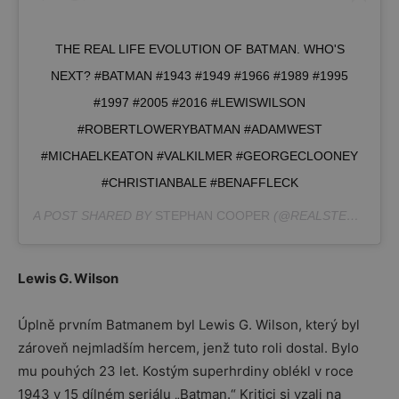
THE REAL LIFE EVOLUTION OF BATMAN. WHO'S
NEXT? #BATMAN #1943 #1949 #1966 #1989 #1995
#1997 #2005 #2016 #LEWISWILSON
#ROBERTLOWERYBATMAN #ADAMWEST
#MICHAELKEATON #VALKILMER #GEORGECLOONEY
#CHRISTIANBALE #BENAFFLECK
A POST SHARED BY
STEPHAN COOPER
(@REALSTEPHCOOPER) ON
Lewis G. Wilson
Úplně prvním Batmanem byl Lewis G. Wilson, který byl
zároveň nejmladším hercem, jenž tuto roli dostal. Bylo
mu pouhých 23 let. Kostým superhrdiny oblékl v roce
1943 v 15 dílném seriálu „Batman.“ Kritici si vzali na