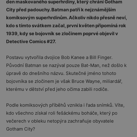
den maskovaného superhrdiny, který chrání Gotham
City před padouchy. Batman patří k nejznámějším
komiksovým superhrdinům. Ačkoliv nikdo přesně neví,
kdo s tímto svátkem začal, první květen připomíná rok
1939, kdy se bojovník se zločinem poprvé
objevil v
Detective Comics #27.
Postavu vytvořila dvojice Bob Kanee a Bill Finger.
Původní Batman se nazýval pouze Bat-Man, než došlo k
úpravě do dnešního názvu. Skutečné jméno tohoto
bojovníka se zločinem je však Bruce Wayne, miliardář,
kterému v dětství před jeho očima zabili rodiče.
Podle komiksových příběhů vznikla i řada snímků. Víte,
kdo všechno získal roli fešáckému boháče, který po
večerech v obleku netopýra zachraňuje obyvatele
Gotham City?