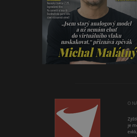
O N
Zjiš
je m
exkl