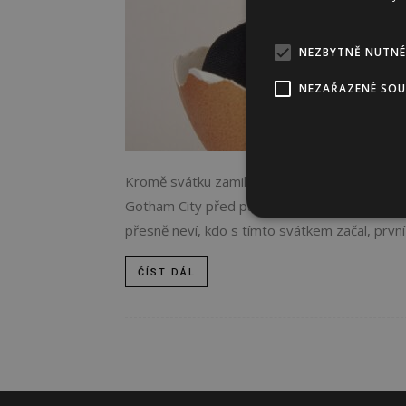
NEZBYTNĚ NUTNÉ
NEZAŘAZENÉ SO
Kromě svátku zamilovaných se dnes neoficiál
Gotham City před padouchy. Batman patří k 
přesně neví, kdo s tímto svátkem začal, první
ČÍST DÁL