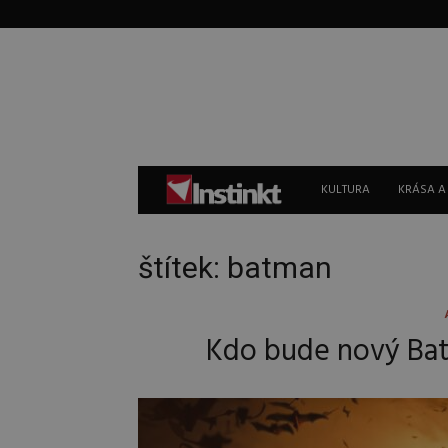
Instinkt
KULTURA
KRÁSA A
štítek: batman
Kdo bude nový Batm