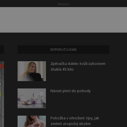
Reklama
DOPORUČUJEME
Zpěvačka Adele: kvůli úzkostem
zhubla 45 kilo
Návrat pleti do pohody
Pokožka v ohrožení: tipy, jak
zmírnit atopický ekzém