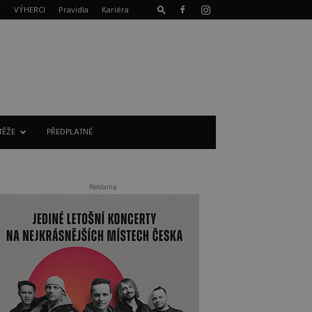
T
VÝHERCI
Pravidla
Kariéra
TĚŽE
PŘEDPLATNÉ
Reklama