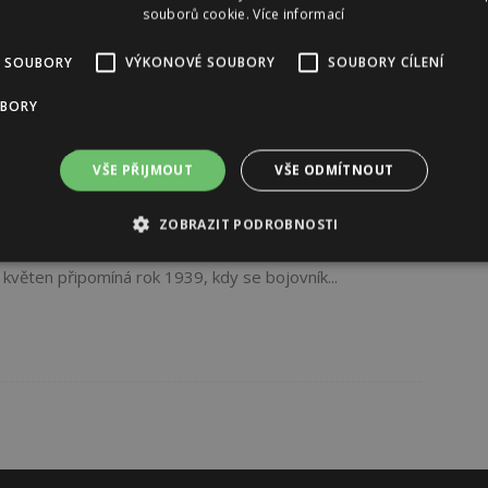
souborů cookie.
Více informací
 SOUBORY
VÝKONOVÉ SOUBORY
SOUBORY CÍLENÍ
UBORY
VŠE PŘIJMOUT
VŠE ODMÍTNOUT
ně slavní i den maskovaného superhrdiny, který chrání
ZOBRAZIT PODROBNOSTI
nejznámějším komiksovým superhrdinům. Ačkoliv nikdo
 květen připomíná rok 1939, kdy se bojovník...