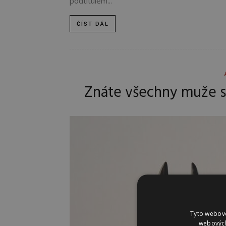
podtitulem...
ČÍST DÁL
Znáte všechny muže 
Tyto webové
webových