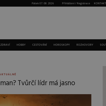
Pátek 07. 08. 2026
Přihlášení / Registrace
KONTAK
Reklama
 ZDRAVÍ
HOBBY
CESTOVÁNÍ
HOROSKOPY
ROZHOVORY
SOU
AKTUÁLNĚ
an? Tvůrčí lídr má jasno