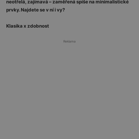
neotřelá, zajímavá – zaměřená spíše na minimalistické
prvky. Najdete se v ní i vy?
Klasika x zdobnost
Reklama