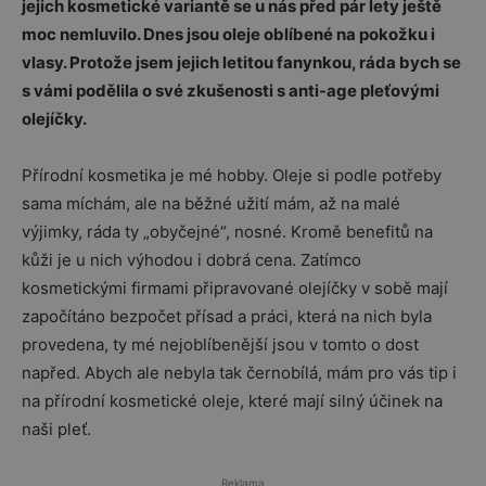
jejich kosmetické variantě se u nás před pár lety ještě
moc nemluvilo. Dnes jsou oleje oblíbené na pokožku i
vlasy. Protože jsem jejich letitou fanynkou, ráda bych se
s vámi podělila o své zkušenosti s anti-age pleťovými
olejíčky.
Přírodní kosmetika je mé hobby. Oleje si podle potřeby
sama míchám, ale na běžné užití mám, až na malé
výjimky, ráda ty „obyčejné“, nosné. Kromě benefitů na
kůži je u nich výhodou i dobrá cena. Zatímco
kosmetickými firmami připravované olejíčky v sobě mají
započítáno bezpočet přísad a práci, která na nich byla
provedena, ty mé nejoblíbenější jsou v tomto o dost
napřed. Abych ale nebyla tak černobílá, mám pro vás tip i
na přírodní kosmetické oleje, které mají silný účinek na
naši pleť.
Reklama