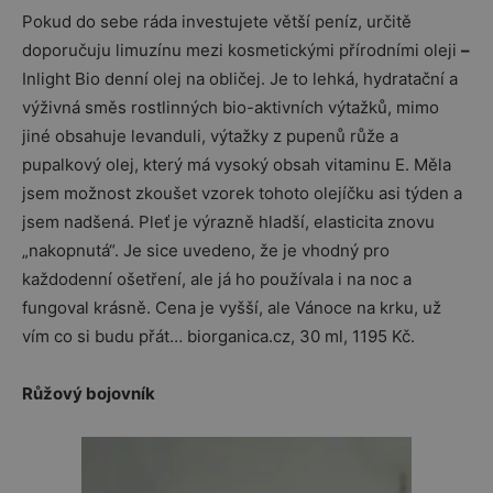
Pokud do sebe ráda investujete větší peníz, určitě
doporučuju limuzínu mezi kosmetickými přírodními oleji
–
Inlight Bio denní olej na obličej. Je to lehká, hydratační a
výživná směs rostlinných bio-aktivních výtažků, mimo
jiné obsahuje levanduli, výtažky z pupenů růže a
pupalkový olej, který má vysoký obsah vitaminu E. Měla
jsem možnost zkoušet vzorek tohoto olejíčku asi týden a
jsem nadšená. Pleť je výrazně hladší, elasticita znovu
„nakopnutá“. Je sice uvedeno, že je vhodný pro
každodenní ošetření, ale já ho používala i na noc a
fungoval krásně. Cena je vyšší, ale Vánoce na krku, už
vím co si budu přát… biorganica.cz, 30 ml, 1195 Kč.
Růžový bojovník