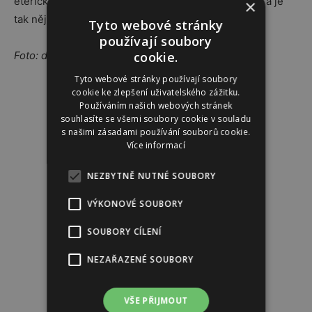
éterického oleje z růže damašské, má jemnou vůni a je
×
tak nějak zklidňující nejen pro pleť ale i pro mysl…
Tyto webové stránky
používají soubory
cookie.
Foto: depositphotos/
VelesStudio
; archiv firem
Tyto webové stránky používají soubory
Reklama
cookie ke zlepšení uživatelského zážitku.
Používáním našich webových stránek
souhlasíte se všemi soubory cookie v souladu
s našimi zásadami používání souborů cookie.
Více informací
NEZBYTNĚ NUTNÉ SOUBORY
VÝKONOVÉ SOUBORY
SOUBORY CÍLENÍ
NEZAŘAZENÉ SOUBORY
VŠE PŘIJMOUT