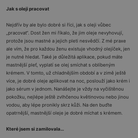
Jak s oleji pracovat
Nejdřív by ale bylo dobré si říci, jak s oleji vůbec
„pracovat“. Dost žen mi říkalo, že jim oleje nevyhovují,
protože jsou mastné a jejich pleti nesvědčí. Z mé praxe
ale vím, že pro každou ženu existuje vhodný olejíček, jen
je nutné hledat. Také je důležitá aplikace, pokud máte
mastnější pleť, vyplatí se olej smíchat s oblíbeným
krémem. V tomto, už chladnějším období a v zimě ještě
více, je dobré oleje aplikovat na noc, poslouží jako krém i
jako sérum v jednom. Nanášejte je vždy na vyčištěnou
pokožku, nejlépe ještě zvlhčenou květinovou nebo jinou
vodou, aby lépe pronikly skrz kůži. Na den buďte
opatrnější, mastnější oleje je dobré míchat s krémem.
Které jsem si zamilovala…