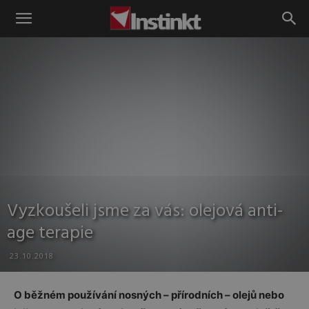
Instinkt
Vyzkoušeli jsme za vás: olejová anti-
age terapie
23.10.2018
O běžném používání nosných – přírodních – olejů nebo