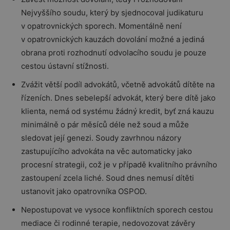
Nejvyššího soudu, který by sjednocoval judikaturu
v opatrovnických sporech. Momentálně není
v opatrovnických kauzách dovolání možné a jediná
obrana proti rozhodnutí odvolacího soudu je pouze
cestou ústavní stížnosti.
Zvážit větší podíl advokátů, včetně advokátů dítěte na
řízeních. Dnes sebelepší advokát, který bere dítě jako
klienta, nemá od systému žádný kredit, byť zná kauzu
minimálně o pár měsíců déle než soud a může
sledovat její genezi. Soudy zavrhnou názory
zastupujícího advokáta na věc automaticky jako
procesní strategii, což je v případě kvalitního právního
zastoupení zcela liché. Soud dnes nemusí dítěti
ustanovit jako opatrovníka OSPOD.
Nepostupovat ve vysoce konfliktních sporech cestou
mediace či rodinné terapie, nedovozovat závěry