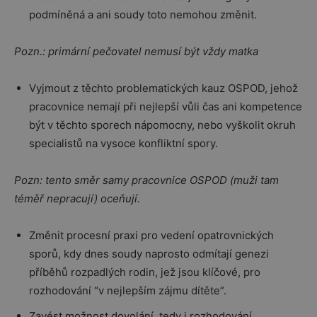
podmíněná a ani soudy toto nemohou změnit.
Pozn.: primární pečovatel nemusí být vždy matka
Vyjmout z těchto problematických kauz OSPOD, jehož
pracovnice nemají při nejlepší vůli čas ani kompetence
být v těchto sporech nápomocny, nebo vyškolit okruh
specialistů na vysoce konfliktní spory.
Pozn: tento směr samy pracovnice OSPOD (muži tam
téměř nepracují) oceňují.
Změnit procesní praxi pro vedení opatrovnických
sporů, kdy dnes soudy naprosto odmítají genezi
příběhů rozpadlých rodin, jež jsou klíčové, pro
rozhodování “v nejlepším zájmu dítěte”.
Zavést možnost dovolání, tedy i rozhodování