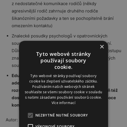
z nedostatečné komunikace rodičů (někdy
agresivnější rodič zahrnuje druhého rodiče
šikanózními požadavky a ten se pochopitelně brání
omezením kontaktu)
Znalecké posudky psychologů v opatrovnických
soudech nemají jasná pravidla, pouze doporučení.
×
Důležitou systémovou změnou je vypracování postupu
Tyto webové stránky
znaleckého zkoumání vychovatelů v opatrovnických
používají soubory
soudech.
cookie.
Edukace soudů a advokátů, aby byli schopni
Tyto webové stránky používají soubory
cookie ke zlepšení uživatelského zážitku.
adekvátně (s ohledem na práva a zájmy dětí)
Používáním našich webových stránek
rozumět dětské psychologii, výchově a zároveň též
souhlasíte se všemi soubory cookie v souladu
s našimi zásadami používání souborů cookie.
dospělé psychopatologii, včetně dynamiky vysoce
Více informací
konfliktních sporů.
NEZBYTNĚ NUTNÉ SOUBORY
Autor: Josef Pojsl (publicista)
VÝKONOVÉ SOUBORY