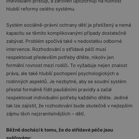
individuální přístup, a zároveň upozorňují na nutnost
hlubší reformy celého systému.
Systém sociálně-právní ochrany dětí je přetížený a nemá
kapacitu se těmito komplikovanými případy dostatečně
zabývat. Problém spočívá také v nedostatku odborné
intervence. Rozhodování o střídavé péči musí
respektovat především potřeby dítěte, nikoliv jen
formální rovnost mezi rodiči. To vyžaduje nejen znalost
práva, ale také hlubší pochopení psychologických a
rodinných aspektů. Je nezbytné, aby se soudní systém
přestal formálně řídit paušálními pravidly a začal
respektovat individuální potřeby každého dítěte. Jedině
tak lze zajistit, že rozhodování bude skutečně v nejlepším
zájmu těch nejzranitelnějších – dětí.
Běžně dochází k tomu, že do střídavé péče jsou
svěřovány: