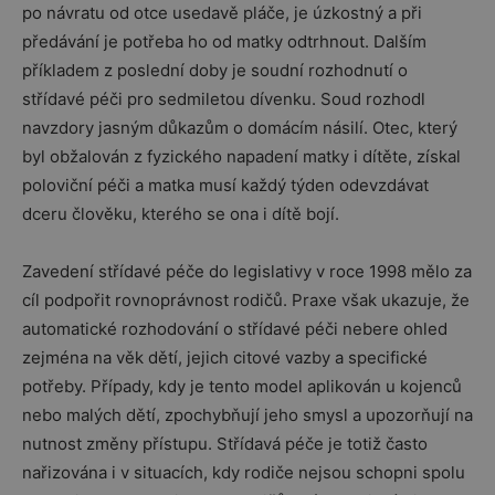
po návratu od otce usedavě pláče, je úzkostný a při
předávání je potřeba ho od matky odtrhnout. Dalším
příkladem z poslední doby je soudní rozhodnutí o
střídavé péči pro sedmiletou dívenku. Soud rozhodl
navzdory jasným důkazům o domácím násilí. Otec, který
byl obžalován z fyzického napadení matky i dítěte, získal
poloviční péči a matka musí každý týden odevzdávat
dceru člověku, kterého se ona i dítě bojí.
Zavedení střídavé péče do legislativy v roce 1998 mělo za
cíl podpořit rovnoprávnost rodičů. Praxe však ukazuje, že
automatické rozhodování o střídavé péči nebere ohled
zejména na věk dětí, jejich citové vazby a specifické
potřeby. Případy, kdy je tento model aplikován u kojenců
nebo malých dětí, zpochybňují jeho smysl a upozorňují na
nutnost změny přístupu. Střídavá péče je totiž často
nařizována i v situacích, kdy rodiče nejsou schopni spolu