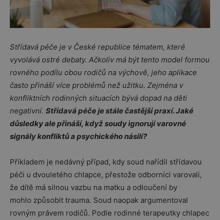
Střídavá péče je v České republice tématem, které
vyvolává ostré debaty. Ačkoliv má být tento model formou
rovného podílu obou rodičů na výchově, jeho aplikace
často přináší více problémů než užitku. Zejména v
konfliktních rodinných situacích bývá dopad na děti
negativní.
Střídavá péče je stále častější praxí. Jaké
důsledky ale přináší, když soudy ignorují varovné
signály konfliktů a psychického násilí?
Příkladem je nedávný případ, kdy soud nařídil střídavou
péči u dvouletého chlapce, přestože odborníci varovali,
že dítě má silnou vazbu na matku a odloučení by
mohlo způsobit trauma. Soud naopak argumentoval
rovným právem rodičů. Podle rodinné terapeutky chlapec