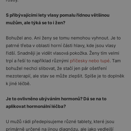
S přibývajícími lety vlasy pomalu řídnou většinou
mužům, ale týká se to i žen?
Bohužel ano. Ani ženy se tomu nemohou vyhnout. Je to
patrné třeba v oblasti horní části hlavy, kde jsou vlasy
řidší. Snadněji je vidět vlasová pokožka. Ženy tím velmi
trpí a řeší to například různými
příčesky nebo tupé
. Tam
bohužel nechci slibovat, že stačí jen pár ošetření
mezoterapií, ale stav se může zlepšit. Spíše je to doplněk
k jiné léčbě.
Je to ovlivněno ubýváním hormonů? Dá se na to
aplikovat hormonální léčba?
U mužů rádi předepisujeme různé tablety, které jsou
primárně určené na jinou diagnózu, ale jako vedlejší