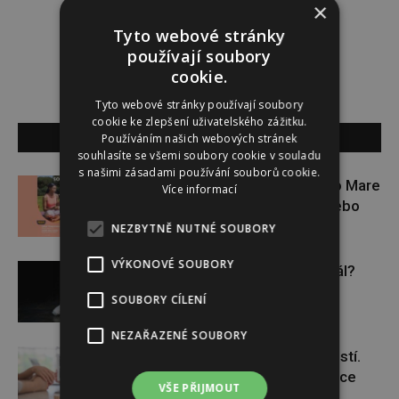
Lucie Šáleová
×
Tyto webové stránky
používají soubory
cookie.
Tyto webové stránky používají soubory
cookie ke zlepšení uživatelského zážitku.
SOUVISEJÍCÍ ČLÁNKY
Používáním našich webových stránek
souhlasíte se všemi soubory cookie v souladu
s našimi zásadami používání souborů cookie.
Zapojte se do letní soutěže s Rio Mare
Více informací
a vyhrajte iWatch Series 11 nebo
jógamatku
NEZBYTNĚ NUTNÉ SOUBORY
VÝKONOVÉ SOUBORY
Budou se vraždit malé děti dál?
SOUBORY CÍLENÍ
NEZAŘAZENÉ SOUBORY
Těhotenství není samozřejmostí.
Pomáhá asistovaná reprodukce
VŠE PŘIJMOUT