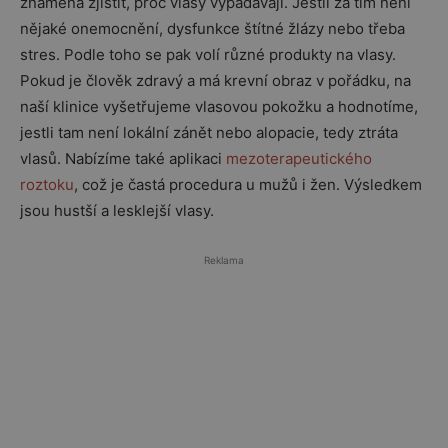
znamená zjistit, proč vlasy vypadávají. Jestli za tím není
nějaké onemocnění, dysfunkce štítné žlázy nebo třeba
stres. Podle toho se pak volí různé produkty na vlasy.
Pokud je člověk zdravý a má krevní obraz v pořádku, na
naší klinice vyšetřujeme vlasovou pokožku a hodnotíme,
jestli tam není lokální zánět nebo alopacie, tedy ztráta
vlasů. Nabízíme také aplikaci
mezoterapeutického
roztoku
, což je častá procedura u mužů i žen. Výsledkem
jsou hustší a lesklejší vlasy.
Reklama