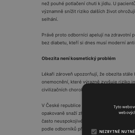
než pouhé potlačení chuti k jídlu. U paci
významně snížit riziko dalších život ohrožu
selhání.
Právě proto odborníci apelují na zdravotní po
bez diabetu, kteří si dnes musí moderní anti
Obezita není kosmetický problém
Lékaři zároveň upozorňují, že obezita stále
onemocnění, které výrazně zvyšuje riziko in
civilizačních chorob.
V České republice má nadváhu nebo obezitu
Tyto webové
webových
opakovaně snaží zhubnout pomocí diet nebo 
často neuspokojivé. Některé starší preparát
podle odborníků přesně opačný efekt, než 
NEZBYTNĚ NUTNÉ