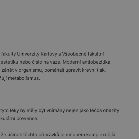
 fakulty Univerzity Karlovy a Všeobecné fakultní
stetiku nebo číslo na váze. Moderní antiobezitika
í zánět v organismu, pomáhají upravit krevní tlak,
vňují metabolismus.
 tyto léky by měly být vnímány nejen jako léčba obezity
skulární prevence.
, že účinek těchto přípravků je mnohem komplexnější