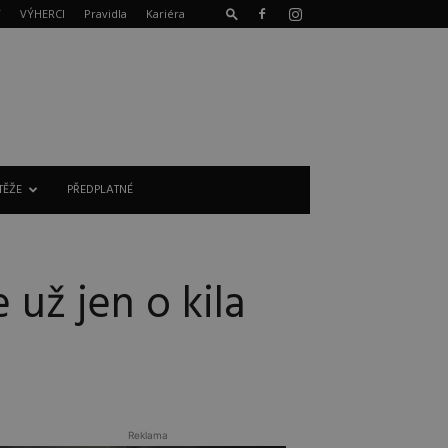
T
VÝHERCI
Pravidla
Kariéra
TĚŽE
PŘEDPLATNÉ
 už jen o kila
Reklama