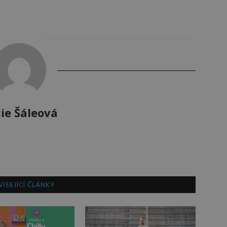
ie Šáleová
ISEJÍCÍ ČLÁNKY