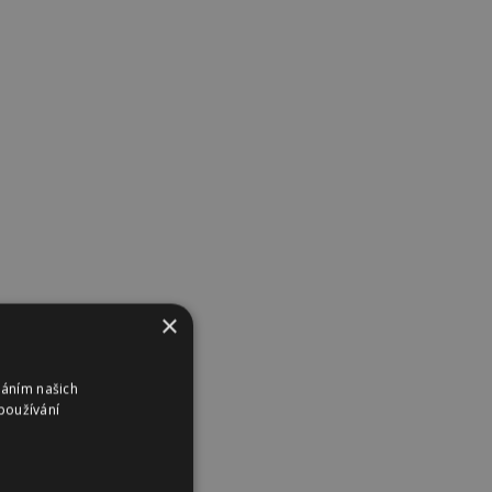
×
váním našich
používání