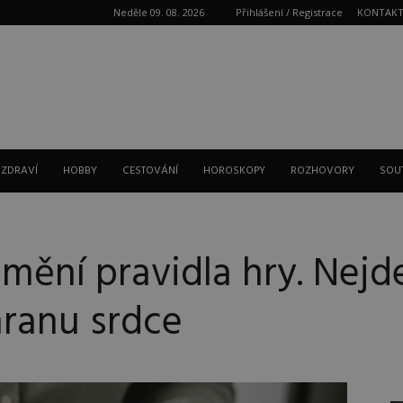
Neděle 09. 08. 2026
Přihlášení / Registrace
KONTAK
Reklama
 ZDRAVÍ
HOBBY
CESTOVÁNÍ
HOROSKOPY
ROZHOVORY
SOU
mění pravidla hry. Nejde
chranu srdce