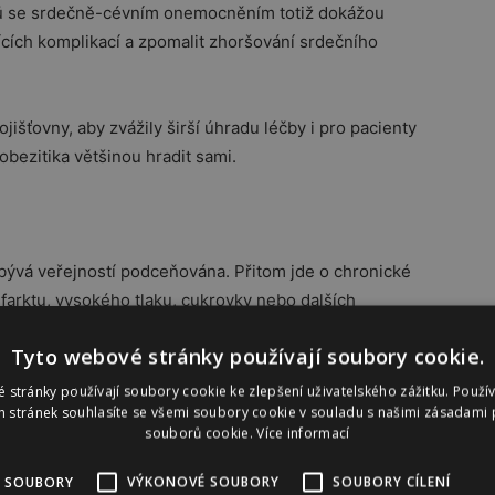
entů se srdečně-cévním onemocněním totiž dokážou
jících komplikací a zpomalit zhoršování srdečního
jišťovny, aby zvážily širší úhradu léčby i pro pacienty
obezitika většinou hradit sami.
 bývá veřejností podceňována. Přitom jde o chronické
farktu, vysokého tlaku, cukrovky nebo dalších
Tyto webové stránky používají soubory cookie.
 téměř dvě třetiny dospělých. Mnoho lidí se
 stránky používají soubory cookie ke zlepšení uživatelského zážitku. Použí
 stránek souhlasíte se všemi soubory cookie v souladu s našimi zásadami 
starších typů léků, dlouhodobé výsledky ale bývaly
souborů cookie.
Více informací
y navíc mohly zvyšovat kardiovaskulární riziko, což je
jakého chce moderní medicína dosáhnout.
 SOUBORY
VÝKONOVÉ SOUBORY
SOUBORY CÍLENÍ