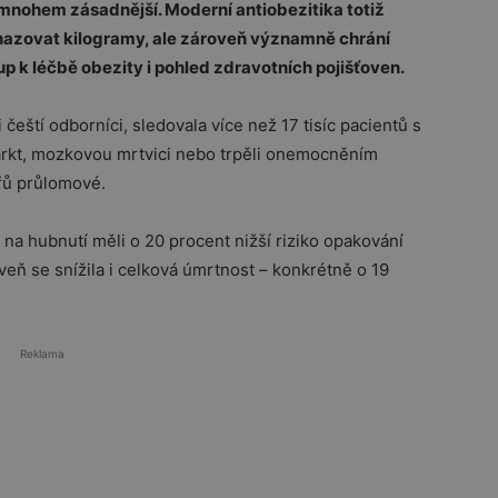
 mnohem zásadnější. Moderní antiobezitika totiž
shazovat kilogramy, ale zároveň významně chrání
up k léčbě obezity i pohled zdravotních pojišťoven.
i čeští odborníci, sledovala více než 17 tisíc pacientů s
farkt, mozkovou mrtvici nebo trpěli onemocněním
ařů průlomové.
 na hubnutí měli o 20 procent nižší riziko opakování
eň se snížila i celková úmrtnost – konkrétně o 19
Reklama