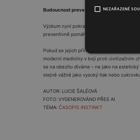
NEZAŘAZENÉ SO
Budoucnost prevence?
Výzkum nyní pokračuje dál. Odborníci chtějí 
preventivně pomáhat i lidem s obezitou, kte
Pokud se jejich přínos potvrdí i v prevenci
moderní medicíny v boji proti civilizačním 
se na obezitu díváme – ne jako na estetický 
stejně vážně jako vysoký tlak nebo cukrovk
AUTOR: LUCIE ŠALÉOVÁ
FOTO: VYGENEROVÁNO PŘES AI
TÉMA:
ČASOPIS INSTINKT