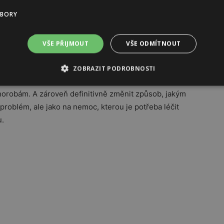
UBORY
zjistit, zda by moderní léky na hubnutí mohly
VŠE PŘIJMOUT
VŠE ODMÍTNOUT
ří zatím
žádné srdečně-cévní onemocnění
neprodělali.
ZOBRAZIT PODROBNOSTI
, mohly by se stát jedním z nejvýznamnějších nástrojů
chorobám. A zároveň definitivně změnit způsob, jakým
problém, ale jako na nemoc, kterou je potřeba léčit
u.