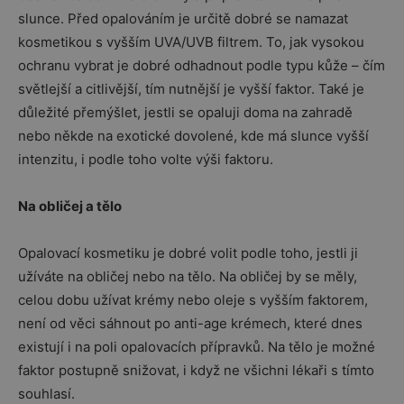
slunce. Před opalováním je určitě dobré se namazat
kosmetikou s vyšším UVA/UVB filtrem. To, jak vysokou
ochranu vybrat je dobré odhadnout podle typu kůže – čím
světlejší a citlivější, tím nutnější je vyšší faktor. Také je
důležité přemýšlet, jestli se opaluji doma na zahradě
nebo někde na exotické dovolené, kde má slunce vyšší
intenzitu, i podle toho volte výši faktoru.
Na obličej a tělo
Opalovací kosmetiku je dobré volit podle toho, jestli ji
užíváte na obličej nebo na tělo. Na obličej by se měly,
celou dobu užívat krémy nebo oleje s vyšším faktorem,
není od věci sáhnout po anti-age krémech, které dnes
existují i na poli opalovacích přípravků. Na tělo je možné
faktor postupně snižovat, i když ne všichni lékaři s tímto
souhlasí.