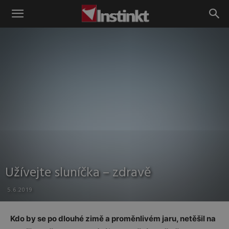
Instinkt
Užívejte sluníčka – zdravě
5.6.2019
Kdo by se po dlouhé zimě a proměnlivém jaru, netěšil na