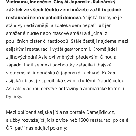
Vietnamu, Indonésie, Číny či Japonska. Kulinářský
zážitek ze všech těchto zemí můžete zažít i v jediné
restauraci nebo v pohodlí domova.
Asijská kuchyně je
stále vyhledávanější a zdaleka sem nepatří už jen
smažené nudle nebo masové směsi alá „čína“ z
pouličních bister či fastfoodů. Stále častěji najdeme mezi
asijskými restauraci i vyšší gastronomii. Kromě jídel
z jihovýchodní Asie ovlivněných především Čínou a
západní Indií se mezi pochoutky zařadila i thajská,
vietnamská, indonéská či japonská kuchyně. Každá
asijská oblast je specifická svými chutěmi. Napříč celou
Asií ale vládnou čerstvé potraviny a aromatické koření i
bylinky.
Mezi oblíbená asijská jídla na portále Dámejídlo.cz,
služby rozvážející jídla z více než 1500 restaurací po celé
ČR, patří následující pokrmy: