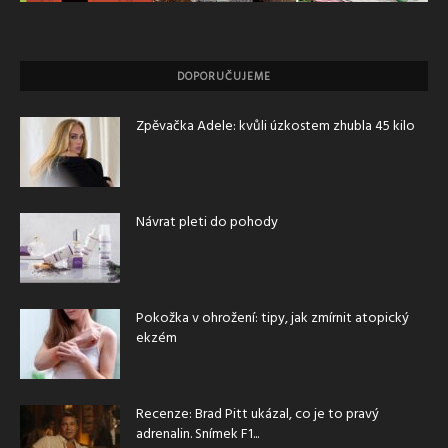
DOPORUČUJEME
Zpěvačka Adele: kvůli úzkostem zhubla 45 kilo
Návrat pleti do pohody
Pokožka v ohrožení: tipy, jak zmírnit atopický
ekzém
Recenze: Brad Pitt ukázal, co je to pravý
adrenalin. Snímek F1...