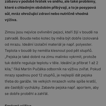
zábavu v podobě hrátek ve sněhu, ale také problémy,
které s chladným obdobím přibývají, a to je posypová
sůl, mráz ohrožující zdraví nebo nutričně vhodná
výživa.
Zimou jsou nejvíce ovlivnění pejsci, kteří žijí v boudě na
zahradě. Bouda nebo kotec by měla být dobře izolovaná
od mrazu. Ideální izolační materiál je např. polyester.
Teplota v boudě by neměla klesnout pod pět stupňů.
„Pejska je také dobré na zimu malinko vykrmit, protože
tuk dobře reguluje teplotu v těle. Ideální je přibrat 1 až 2
kila,“ říká Martin Pučálka odborník na výživu zvířat. Pokud
mrazy spadnou pod 12 stupňů, je nejlepší dát pejska
třeba do garáže. Ve velkých mrazech volte spíše kratší,
ale častější vycházky. Zabavte pejska např. aportem, aby
se dobře proběhl a zahřál.
Správná výživa