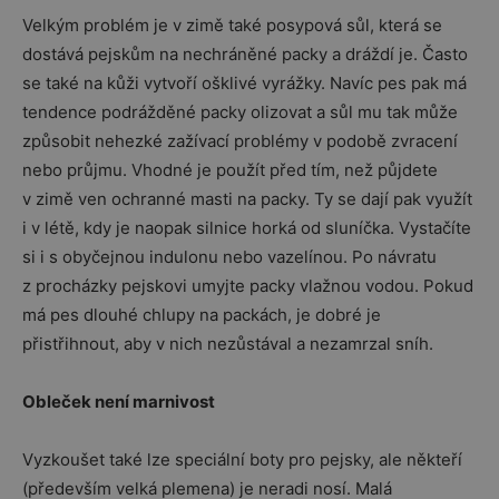
Velkým problém je v zimě také posypová sůl, která se
dostává pejskům na nechráněné packy a dráždí je. Často
se také na kůži vytvoří ošklivé vyrážky. Navíc pes pak má
tendence podrážděné packy olizovat a sůl mu tak může
způsobit nehezké zažívací problémy v podobě zvracení
nebo průjmu. Vhodné je použít před tím, než půjdete
v zimě ven ochranné masti na packy. Ty se dají pak využít
i v létě, kdy je naopak silnice horká od sluníčka. Vystačíte
si i s obyčejnou indulonu nebo vazelínou. Po návratu
z procházky pejskovi umyjte packy vlažnou vodou. Pokud
má pes dlouhé chlupy na packách, je dobré je
přistřihnout, aby v nich nezůstával a nezamrzal sníh.
Obleček není marnivost
Vyzkoušet také lze speciální boty pro pejsky, ale někteří
(především velká plemena) je neradi nosí. Malá