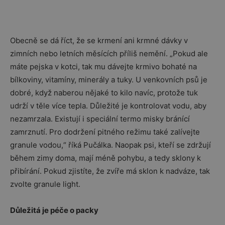
Obecně se dá říct, že se krmení ani krmné dávky v
zimních nebo letních měsících příliš nemění. „Pokud ale
máte pejska v kotci, tak mu dávejte krmivo bohaté na
bílkoviny, vitamíny, minerály a tuky. U venkovních psů je
dobré, když naberou nějaké to kilo navíc, protože tuk
udrží v těle více tepla. Důležité je kontrolovat vodu, aby
nezamrzala. Existují i speciální termo misky bránící
zamrznutí. Pro dodržení pitného režimu také zalívejte
granule vodou,“ říká Pučálka. Naopak psi, kteří se zdržují
během zimy doma, mají méně pohybu, a tedy sklony k
přibírání. Pokud zjistíte, že zvíře má sklon k nadváze, tak
zvolte granule light.
Důležitá je péče o packy