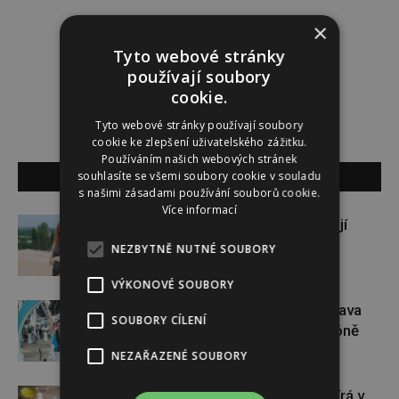
Redakce
×
Tyto webové stránky
používají soubory
Redakce magazínu Instinkt.
cookie.
Tyto webové stránky používají soubory
cookie ke zlepšení uživatelského zážitku.
Používáním našich webových stránek
SOUVISEJÍCÍ ČLÁNKY
souhlasíte se všemi soubory cookie v souladu
s našimi zásadami používání souborů cookie.
Více informací
Gabriela Soukalová se nebojí
sportovat ani v těhotenství
NEZBYTNĚ NUTNÉ SOUBORY
VÝKONOVÉ SOUBORY
Dopřejte si na Colours of Ostrava
SOUBORY CÍLENÍ
pauzu plnou zážitků v IQOS zóně
NEZAŘAZENÉ SOUBORY
Dánský řetězec NORMAL otevírá v