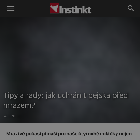
Instinkt
Tipy a rady: jak uchránit pejska před
mrazem?
4.3.2018
Mrazivé počasí přináší pro naše čtyřnohé miláčky nejen