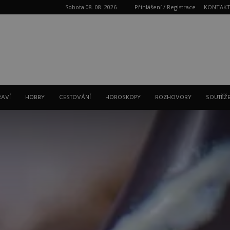
Sobota 08. 08. 2026
Přihlášení / Registrace
KONTAK
Reklama
RAVÍ
HOBBY
CESTOVÁNÍ
HOROSKOPY
ROZHOVORY
SOUTĚŽ