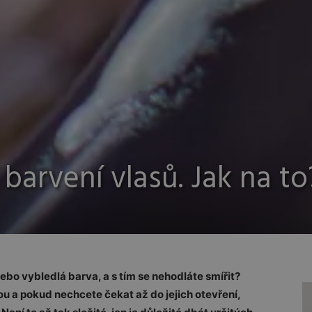
barvení vlasů. Jak na to
bo vybledlá barva, a s tím se nehodláte smířit?
ou a pokud nechcete čekat až do jejich otevření,