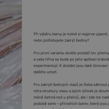
Při výběru barvy je nutné si nejprve ujasnit
nebo potřebujete zakrýt šediny?
Pro první variantu skvěle postačí tzv. přeli
a vaše hříva se bude po jeho aplikaci krásně
experimentují. K dostání jsou také tónovací 
dalšího umytí.
Pro zakrytí šedivých vlasů je třeba sáhnout
nitra struktury vlasu a jejich účinek je dlou
méně šetrná než u přelivů, ale i zde lze nalé
podobě semi – přírodních barev, které jsou 