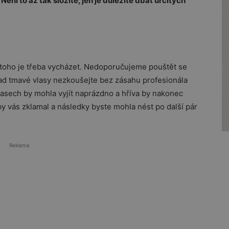
ení to až tak složité, jen je důležité dbát určitých
 z toho je třeba vycházet. Nedoporučujeme pouštět se
ad tmavé vlasy nezkoušejte bez zásahu profesionála
lasech by mohla vyjít naprázdno a hříva by nakonec
y vás zklamal a následky byste mohla nést po další pár
Reklama