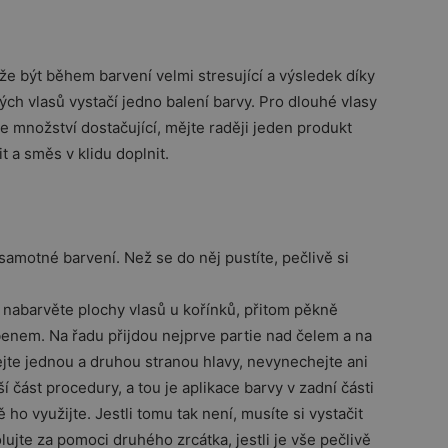
že být během barvení velmi stresující a výsledek díky
ch vlasů vystačí jedno balení barvy. Pro dlouhé vlasy
 je množství dostačující, mějte raději jeden produkt
 a směs v klidu doplnit.
samotné barvení. Než se do něj pustíte, pečlivě si
 nabarvěte plochy vlasů u kořínků, přitom pěkně
enem. Na řadu přijdou nejprve partie nad čelem a na
jte jednou a druhou stranou hlavy, nevynechejte ani
í část procedury, a tou je aplikace barvy v zadní části
ho využijte. Jestli tomu tak není, musíte si vystačit
ujte za pomoci druhého zrcátka, jestli je vše pečlivě