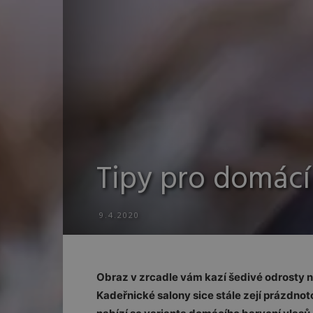
Tipy pro domácí 
9.4.2020
Obraz v zrcadle vám kazí šedivé odrosty ne
Kadeřnické salony sice stále zejí prázdnot