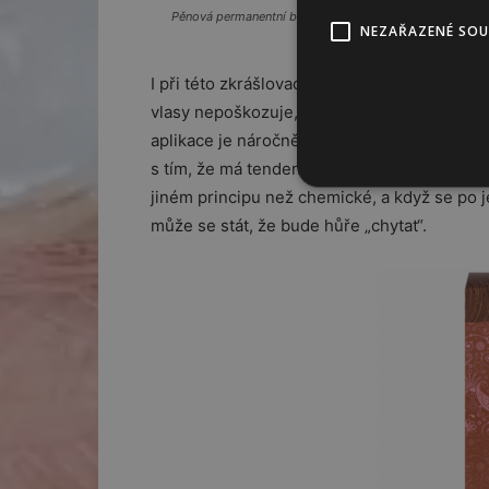
Pěnová permanentní barva na vlasy, Schwarzkopf, 109 
NEZAŘAZENÉ SO
I při této zkrášlovací proceduře lze jít pří
vlasy nepoškozuje, naopak je vyživuje a posil
aplikace je náročnější manuálně i časově. P
s tím, že má tendenci zanechat na vlasech z
jiném principu než chemické, a když se po 
může se stát, že bude hůře „chytat“.