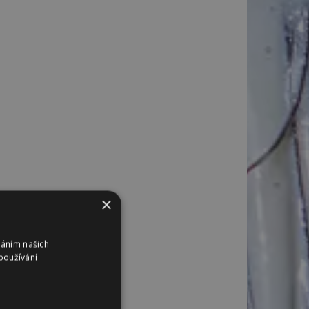
×
váním našich
používání