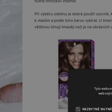
nutné množství chemie.
Při výběru odstínu je dobré použít vzorník, k
k vlasům a podle toho barvu vybírat. U tmav
většinou tónují tmavěji než je na obrázcíc
Tyto webové
webových
NEZBYTNĚ NUTNÉ