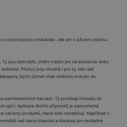
, co od procedury očekáváte. Jde jen o oživení odstínu
vy. Ty jsou šetrnější, změní odstín jen na dočasnou dobu
 lesknout. Přelivy jsou vhodné i pro ty, kdo rádi
šampony, jejich účinek však většinou trvá jen do
 po permanentních barvách. Ty pronikají hluboko do
hotrvající. Aplikace těchto přípravků je samozřejmě
zt varianty produktů, které tolik nezatěžují. Například v
jemnější než barvy klasické a obsahují jen nezbytně