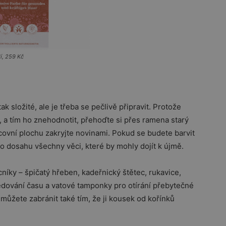
í, 259 Kč
k složité, ale je třeba se pečlivě připravit. Protože
, a tím ho znehodnotit, přehoďte si přes ramena starý
covní plochu zakryjte novinami. Pokud se budete barvit
ho dosahu všechny věci, které by mohly dojít k újmě.
íky – špičatý hřeben, kadeřnický štětec, rukavice,
edování času a vatové tamponky pro otírání přebytečné
ůžete zabránit také tím, že ji kousek od kořínků