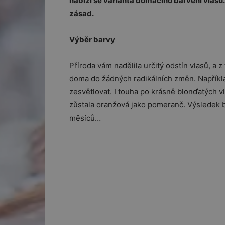
nabízí se varianta domácího barvení vlasů. N
zásad.
Výběr barvy
Příroda vám nadělila určitý odstín vlasů, a
doma do žádných radikálních změn. Napříkl
zesvětlovat. I touha po krásně blonďatých v
zůstala oranžová jako pomeranč. Výsledek b
měsíců…