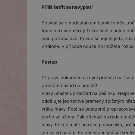
Příliš šetřit se nevyplatí
Potýkat se s nedostatkem barvící směsi, mů
tomu nerovnoměrný. U kratších a polodlouhý
jsou potřeba dvě. Pokud si nejste jistá, zda
v záloze. V případě nouze ho můžete rozbalit
Postup
Příprava dokončena a nyní přichází na řadu 
přečtěte návod na použití!
Vlasy učešte uprostřed na pěšinku. Nejprve
oddělujte jednotlivé prameny špičatým hřeb
vršku hlavy. Poté se postupně propracováve
partie za ušima. Pak přichází na řadu nejtěžš
hlavy. Pokud máte po ruce pomocníka, určitě 
jen se zrcadlem. Po nanesení směsi zkontrol