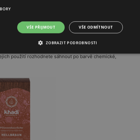
Kč
Semi přírodní barva na vlasy, v biooo.cz 309 Kč
UBORY
rodní cestou, v podobě barev obsahujících hennu. Ta
VŠE PŘIJMOUT
VŠE ODMÍTNOUT
uje. K barvení se používá už tisíce let, ale její
okud se rozhodnete pro tuto variantu, je nutné počítat
ZOBRAZIT PODROBNOSTI
rzavý nádech. A navíc… Přírodní barvy tónují vlasy na
jejich použití rozhodnete sáhnout po barvě chemické,