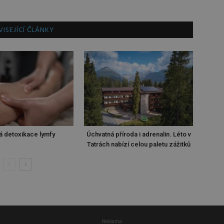
ISEJÍCÍ ČLÁNKY
á detoxikace lymfy
Úchvatná příroda i adrenalin. Léto v
Tatrách nabízí celou paletu zážitků
Reklama