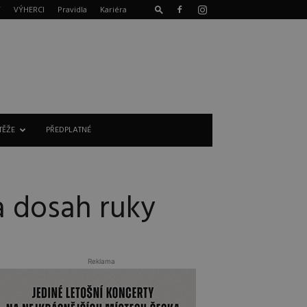
T
VÝHERCI
Pravidla
Kariéra
TĚŽE
PŘEDPLATNÉ
a dosah ruky
Reklama