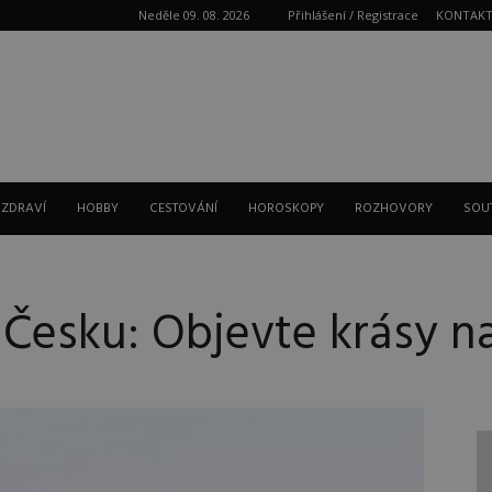
Neděle 09. 08. 2026
Přihlášení / Registrace
KONTAK
Reklama
 ZDRAVÍ
HOBBY
CESTOVÁNÍ
HOROSKOPY
ROZHOVORY
SOU
 Česku: Objevte krásy n