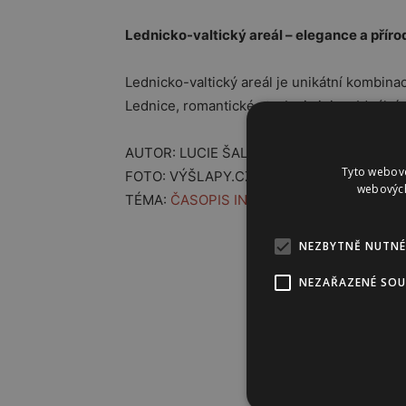
Lednicko-valtický areál – elegance a příro
Lednicko-valtický areál
je unikátní kombinac
Lednice
, romantické stavby i vinice. Ideální
AUTOR: LUCIE ŠALÉOVÁ
Tyto webové
FOTO: VÝŠLAPY.CZ
webových
TÉMA:
ČASOPIS INSTINKT
NEZBYTNĚ NUTNÉ
NEZAŘAZENÉ SO