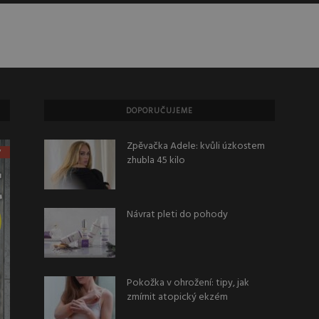
DOPORUČUJEME
Zpěvačka Adele: kvůli úzkostem
zhubla 45 kilo
Návrat pleti do pohody
Pokožka v ohrožení: tipy, jak
zmírnit atopický ekzém