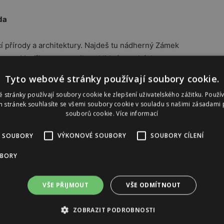
da
í přírody a architektury. Najdeš tu nádherný
Zámek
 pro cyklovýlety, romantiku a klidné procházky.
Tyto webové stránky používají soubory cookie.
 stránky používají soubory cookie ke zlepšení uživatelského zážitku. Použí
 stránek souhlasíte se všemi soubory cookie v souladu s našimi zásadami 
souborů cookie.
Více informací
Reklama
 SOUBORY
VÝKONOVÉ SOUBORY
SOUBORY CÍLENÍ
UBORY
VŠE PŘIJMOUT
VŠE ODMÍTNOUT
ZOBRAZIT PODROBNOSTI