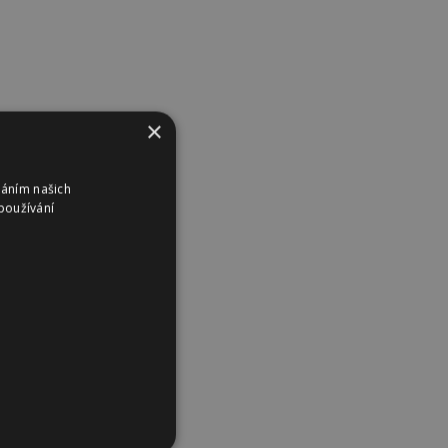
×
váním našich
používání