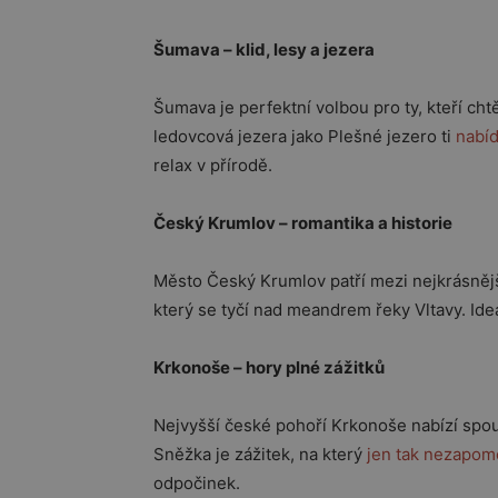
Šumava – klid, lesy a jezera
Šumava
je perfektní volbou pro ty, kteří cht
ledovcová jezera jako
Plešné jezero
ti
nabíd
relax v přírodě.
Český Krumlov – romantika a historie
Město
Český Krumlov
patří mezi nejkrásněj
který se tyčí nad meandrem řeky Vltavy. Ideál
Krkonoše – hory plné zážitků
Nejvyšší české pohoří
Krkonoše
nabízí spou
Sněžka
je zážitek, na který
jen tak nezapo
odpočinek.