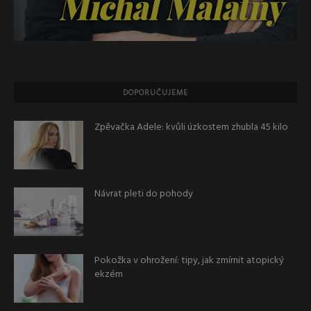
DOPORUČUJEME
Zpěvačka Adele: kvůli úzkostem zhubla 45 kilo
Návrat pleti do pohody
Pokožka v ohrožení: tipy, jak zmírnit atopický
ekzém