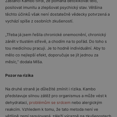
Zastánci Kambo tvrdí, že pomáhá detoxikovat tělo,
posilovat imunitu a zlepšovat psychický stav. Většina
těchto účinků však není dostatečně vědecky potvrzená a
vychází spíše z osobních zkušeností.
„Třeba já jsem řešila chronické onemocnění, chronický
zánět v tlustém střevě, a chodím na to pořád. Do toho s
tou medicínou pracuji. Je to hodně individuální. Aby to
mělo co nejlepší efekt, doporučuje se jít jednou za
měsíc,“ dodala Míša.
Pozor na rizika
Na druhé straně je důležité zmínit i rizika. Kambo
představuje silnou zátěž pro organismus a může vést k
dehydrataci,
problémům se srdcem
nebo alergickým
reakcím. Vzhledem k tomu, že tato metoda není ve
většině zemí regulovaná, záleží výrazně na zkušenostech