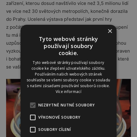
zařízení, kterou dosud navštívilo více než 3,5 milionu lidí
ve více než 30 světových metropolích, konečně dorazila
do Prahy. Ucelená výstava představí jak první hry
z počátku 60.let, tak současné novinky, a své zastoupení
×
tu má i virtuální realita. Všechny exponáty jsou
Tyto webové stránky
uzpůsobeny k hraní a návštěvníci akce si je tedy mohou
používají soubory
vyzkoušet zahrát přímo v expozici. K výstavě je připraven
cookie.
i bohatý doprovodný program. Konečně výstava, na které
Tyto webové stránky používají soubory
se vaši muži nebudou nudit.
cookie ke zlepšení uživatelského zážitku.
Používáním našich webových stránek
souhlasíte se všemi soubory cookie v souladu
s našimi zásadami používání souborů cookie.
Více informací
NEZBYTNĚ NUTNÉ SOUBORY
VÝKONOVÉ SOUBORY
SOUBORY CÍLENÍ