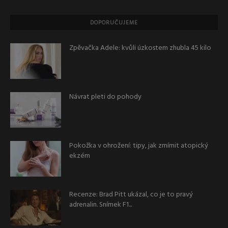
DOPORUČUJEME
Zpěvačka Adele: kvůli úzkostem zhubla 45 kilo
Návrat pleti do pohody
Pokožka v ohrožení: tipy, jak zmírnit atopický
ekzém
Recenze: Brad Pitt ukázal, co je to pravý
adrenalin. Snímek F1...