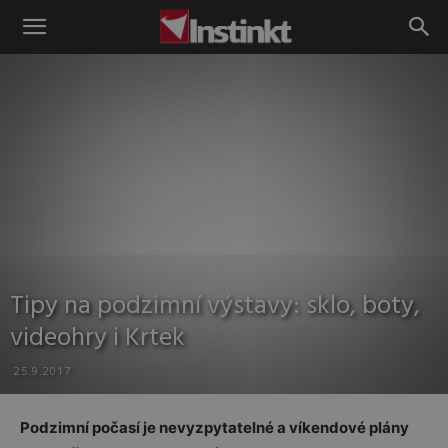
Instinkt
Tipy na podzimní výstavy: sklo, boty,
videohry i Krtek
25.9.2017
Podzimní počasí je nevyzpytatelné a víkendové plány