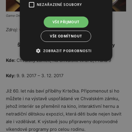
NEZAŘAZENÉ SOUBORY
Game On.
VŠE PŘIJMOUT
Zdroj:
www.facebook.com/gameonvystava
VŠE ODMÍTNOUT
Šťastný Krtek aneb Krtek slaví 60. narozeniny
ZOBRAZIT PODROBNOSTI
Kde:
Chvalský zámek, Na Chvalské tvrzi 3, Praha 9
Kdy:
9. 9. 2017 – 3. 12. 2017
Již 60. let nás baví příběhy Krtečka. Připomenout si ho
můžete i na výstavě uspořádané ve Chvalském zámku,
jehož interiér se přeměnil na kino, interaktivní hernu a
netradiční dětskou expozici, která děti bude nejen bavit
ale i vzdělávat. K výstavě jsou připraveny doprovodné
víkendové programy pro celou rodinu.