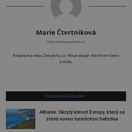
Marie Čtvrtníková
http://www.zenydivky.cz
Redaktorka webu Ženydívky.cz. Miluje design, hlavně ten český
a módu.
SOUVISEJÍCÍ ČLÁNKY
Albánie: Skrytý klenot Evropy, který se
stává novou turistickou hvězdou