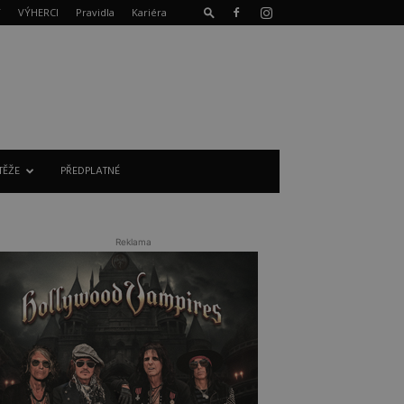
T
VÝHERCI
Pravidla
Kariéra
TĚŽE
PŘEDPLATNÉ
Reklama