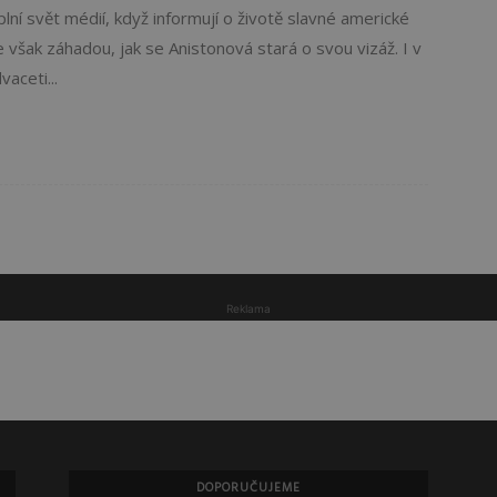
lní svět médií, když informují o životě slavné americké
je však záhadou, jak se Anistonová stará o svou vizáž. I v
aceti...
Reklama
DOPORUČUJEME