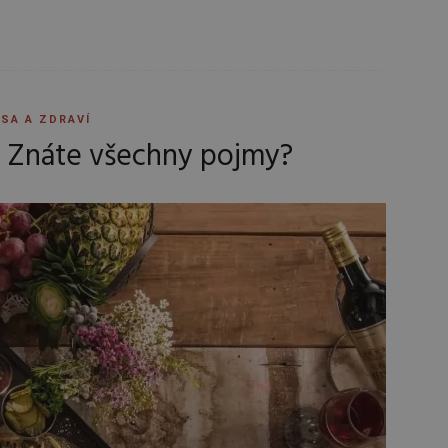
SA A ZDRAVÍ
… Znáte všechny pojmy?