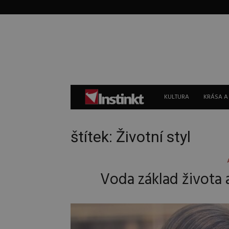
Instinkt
KULTURA
KRÁSA A
štítek: Životní styl
Voda základ života 