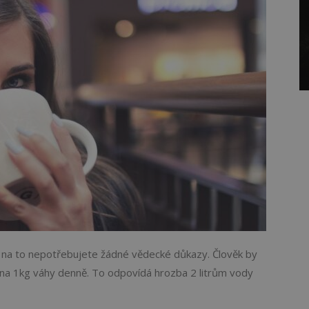
ý, na to nepotřebujete žádné vědecké důkazy. Člověk by
na 1kg váhy denně. To odpovídá hrozba 2 litrům vody