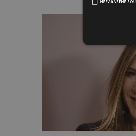
An
NEZAŘAZENÉ SO