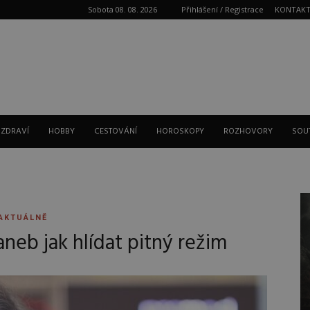
Sobota 08. 08. 2026
Přihlášení / Registrace
KONTAK
Reklama
 ZDRAVÍ
HOBBY
CESTOVÁNÍ
HOROSKOPY
ROZHOVORY
SOU
AKTUÁLNĚ
aneb jak hlídat pitný režim