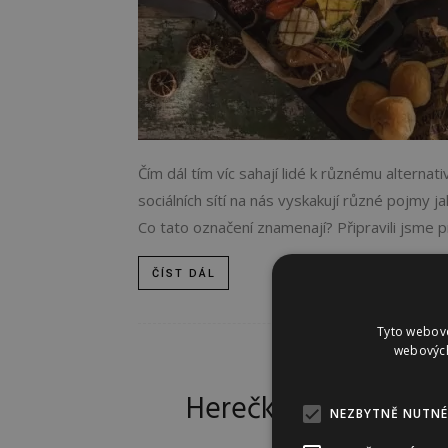
Čím dál tím víc sahají lidé k různému alterna
sociálních sítí na nás vyskakují různé pojmy j
Co tato označení znamenají? Připravili jsme pr
ČÍST DÁL
Tyto webové
webových
KRÁ
Herečka, která nestár
NEZBYTNĚ NUTNÉ