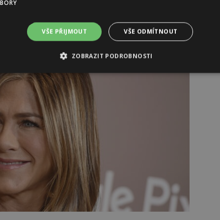
istonové?
UBORY
VŠE PŘIJMOUT
VŠE ODMÍTNOUT
ZOBRAZIT PODROBNOSTI