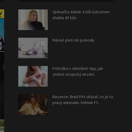
Zpěvačka Adele: kvůli úzkostem
zhubla 45 kilo
Návrat pleti do pohody
Pokožka v ohrožení: tipy, jak
zmírnit atopický ekzém
Recenze: Brad Pitt ukázal, co je to
pravý adrenalin. Snímek F1...