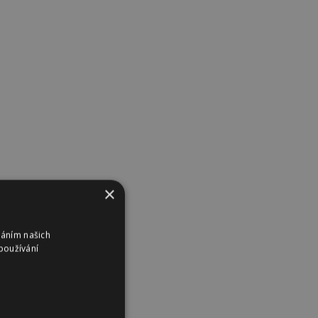
×
váním našich
používání