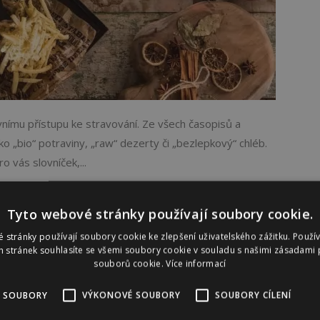
tivnímu přístupu ke stravování. Ze všech časopisů a
ako „bio“ potraviny, „raw“ dezerty či „bezlepkový“ chléb.
o vás slovníček,...
Tyto webové stránky používají soubory cookie.
 stránky používají soubory cookie ke zlepšení uživatelského zážitku. Použí
 stránek souhlasíte se všemi soubory cookie v souladu s našimi zásadami 
souborů cookie.
Více informací
SA A ZDRAVÍ
ne. Jaké jsou fígle Jennifer
 SOUBORY
VÝKONOVÉ SOUBORY
SOUBORY CÍLENÍ