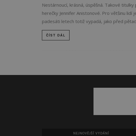
Nestárnoucí, krásná, úspěšná. Takové titulky p
herečky Jennifer Anistonové. Pro většinu lidí 
padesáti letech totiž vypadá, jako před pětadv
ČÍST DÁL
NEJNOVĚJŠÍ VYDÁNÍ