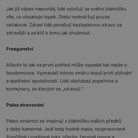
Jak již název napovídá, lidé vylučují ze svého jídelníčku
vše, co obsahuje lepek. Dietu nedodržují pouze
celiakové. Zdraví lidé považují bezlepkovou stravu za
zdravější a za klíč k tomu jak zhubnout.
Freeganství
Ačkoliv to tak na první pohled může vypadat tak nejde o
bezdomovce. Vyznavači tohoto směru bojují proti plýtvání
a spotřební společnosti. Lidé obcházejí popelnice a
kontejnery, ze kterých se „stravují.“
Paleo stravování
Paleo strávníci se inspirují z jídelníčku našich předků
z doby kamenné. Jedí tedy hodně masa, nezpracované
živočišné i rostlinné tuky, ořechy, čerstvé ovoce a