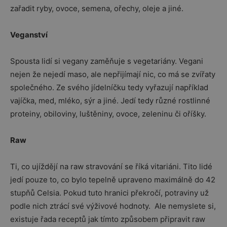
zařadit ryby, ovoce, semena, ořechy, oleje a jiné.
Veganství
Spousta lidí si vegany zaměňuje s vegetariány. Vegani
nejen že nejedí maso, ale nepřijímají nic, co má se zvířaty
společného. Ze svého jídelníčku tedy vyřazují například
vajíčka, med, mléko, sýr a jiné. Jedí tedy různé rostlinné
proteiny, obiloviny, luštěniny, ovoce, zeleninu či oříšky.
Raw
Ti, co ujíždějí na raw stravování se říká vitariáni. Tito lidé
jedí pouze to, co bylo tepelně upraveno maximálně do 42
stupňů Celsia. Pokud tuto hranici překročí, potraviny už
podle nich ztrácí své výživové hodnoty. Ale nemyslete si,
existuje řada receptů jak tímto způsobem připravit raw