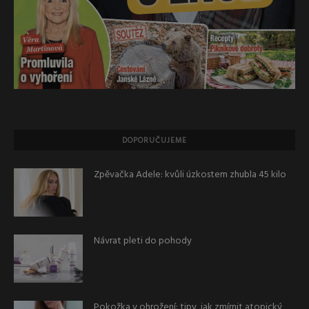
DOPORUČUJEME
Zpěvačka Adele: kvůli úzkostem zhubla 45 kilo
Návrat pleti do pohody
Pokožka v ohrožení: tipy, jak zmírnit atopický