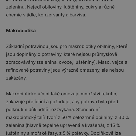
zeleninu. Nejedí obiloviny, luštěniny, cukry a různé
chemie v jídle, konzervanty a barviva.
Makrobiotika
Základní potravinou jsou pro makrobiotiky obilniny, které
jsou doplněny o potraviny, které nejsou průmyslově
zpracovávány (zelenina, ovoce, luštěniny). Maso, vejce a
rafinované potraviny jsou výrazně omezeny, ale nejsou
zakázány.
Makrobiotické učení také omezuje množství tekutin,
zakazuje přejídání a požaduje, aby potrava byla před
polknutím důkladně rozžvýkána. Standardní
makrobiotický talíř tvoří z 50 % celozrnné obilniny, z 30 %
zelenina (hlavně tepelně upravená a kvašená), z 15 %
luštěniny a mořské řasy, z 5 % polévky. Doplňkově lze