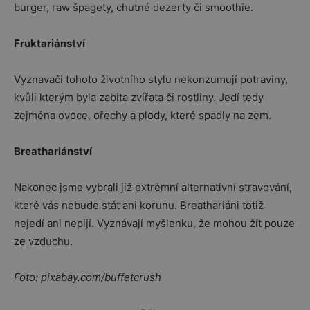
burger, raw špagety, chutné dezerty či smoothie.
Fruktariánství
Vyznavači tohoto životního stylu nekonzumují potraviny,
kvůli kterým byla zabita zvířata či rostliny. Jedí tedy
zejména ovoce, ořechy a plody, které spadly na zem.
Breathariánství
Nakonec jsme vybrali již extrémní alternativní stravování,
které vás nebude stát ani korunu. Breathariáni totiž
nejedí ani nepijí. Vyznávají myšlenku, že mohou žít pouze
ze vzduchu.
Foto: pixabay.com/buffetcrush