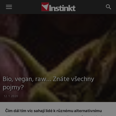
Instinkt
Bio, vegan, raw… Znáte všechny
pojmy?
12.1.2020
Čím dál tím víc sahají lidé k různému alternativnímu