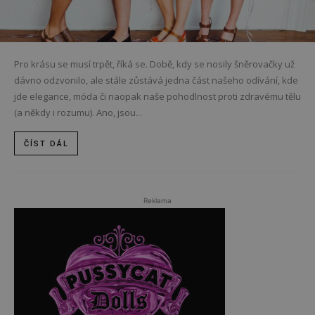
Pro krásu se musí trpět, říká se. Době, kdy se nosily šněrovačky už
dávno odzvonilo, ale stále zůstává jedna část našeho odívání, kde
jde elegance, móda či naopak naše pohodlnost proti zdravému tělu
(a někdy i rozumu). Ano, jsou...
ČÍST DÁL
Reklama