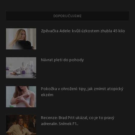
DOPORUČUJEME
Zpěvačka Adele: kvůli úzkostem zhubla 45 kilo
Návrat pleti do pohody
Pokožka v ohrožení: tipy, jak zmírnit atopický
ekzém
Recenze: Brad Pitt ukázal, co je to pravý
adrenalin. Snímek F1...