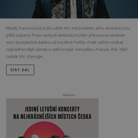
Mladý francouzský král Ludvík XIV. má problém. Jeho dvořané jsou
příliš vzpurní. Proto vymyslí ambiciózní plán: přesunout centrum
moci dostatečně daleko od bouřlivé Paříže. A tak začne vznikat
nejnádhernější zámek v celé Evropě. Versailles, Francie. Rok 1667.
Ludvík XIV. (George...
ČÍST DÁL
Reklama