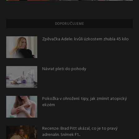
DOPORUČUJEME
Zpěvačka Adele: kvůli úzkostem zhubla 45 kilo
Návrat pleti do pohody
Pokožka v ohrožení: tipy, jak zmírnit atopický
ekzém
Recenze: Brad Pitt ukázal, co je to pravý
adrenalin. Snímek F1...