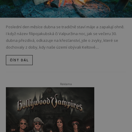
Poslední den měsíce dubna se tradičně staví máje a zapalují ohně.
I když název filipojakubská či Valpuržina noc, jak se večeru 30.
dubna přezdívá, odkazuje na křesťanství, jde o zvyky, které se
dochovaly z doby, kdy naše území obývali Keltové....
ČÍST DÁL
Reklama