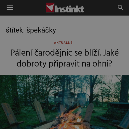
Instinkt
štítek: špekáčky
AKTUÁLNĚ
Pálení čarodějnic se blíží. Jaké
dobroty připravit na ohni?