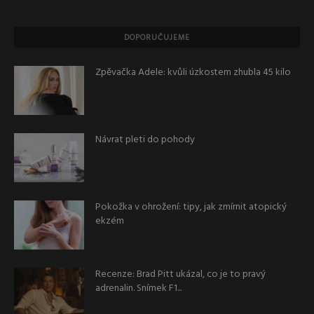
DOPORUČUJEME
Zpěvačka Adele: kvůli úzkostem zhubla 45 kilo
Návrat pleti do pohody
Pokožka v ohrožení: tipy, jak zmírnit atopický
ekzém
Recenze: Brad Pitt ukázal, co je to pravý
adrenalin. Snímek F1...