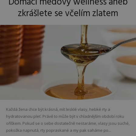
Domácí medový wellness aneb
zkrášlete se včelím zlatem
Každá žena chce být krásná, mít lesklé vlasy, hebké rty a
hydratovanou pleť. Právě to může být v chladnějším období roku
oříškem. Pokud se o sebe dostatečně nestaráme, vlasy jsou suché,
pokožka napnutá, rty popraskané a my pak saháme po...