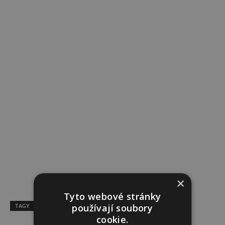
×
Tyto webové stránky
TAGY
Krása
péče o tělo
prsa
tělo
ženy
používají soubory
cookie.