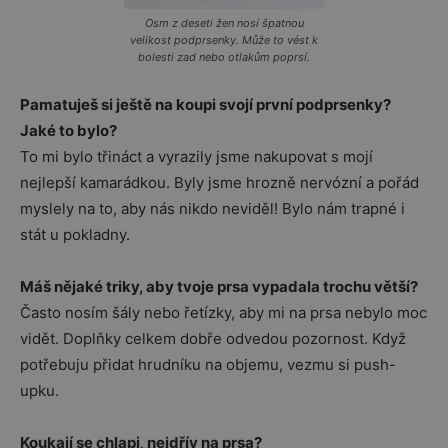
Osm z deseti žen nosí špatnou
velikost podprsenky. Může to vést k
bolesti zad nebo otlakům poprsí.
Pamatuješ si ještě na koupi svojí první podprsenky?
Jaké to bylo?
To mi bylo třináct a vyrazily jsme nakupovat s mojí
nejlepší kamarádkou. Byly jsme hrozně nervózní a pořád
myslely na to, aby nás nikdo neviděl! Bylo nám trapné i
stát u pokladny.
Máš nějaké triky, aby tvoje prsa vypadala trochu větší?
Často nosím šály nebo řetízky, aby mi na prsa nebylo moc
vidět. Doplňky celkem dobře odvedou pozornost. Když
potřebuju přidat hrudníku na objemu, vezmu si push-
upku.
Koukají se chlapi‚ nejdřív na prsa?