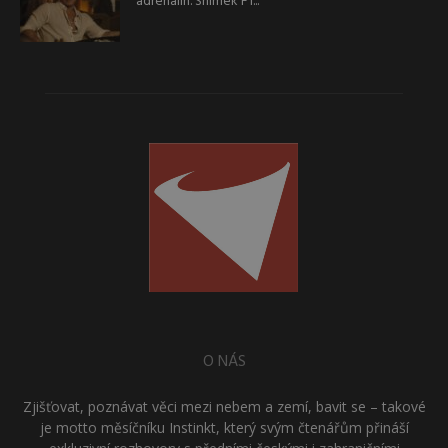
adrenalin. Snímek F1...
O NÁS
Zjišťovat, poznávat věci mezi nebem a zemí, bavit se – takové
je motto měsíčníku Instinkt, který svým čtenářům přináší