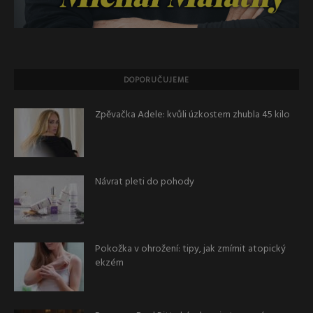
DOPORUČUJEME
Zpěvačka Adele: kvůli úzkostem zhubla 45 kilo
Návrat pleti do pohody
Pokožka v ohrožení: tipy, jak zmírnit atopický
ekzém