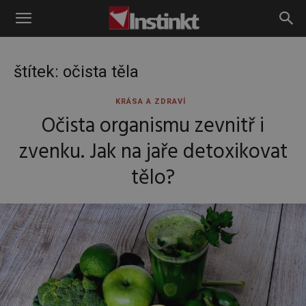
Instinkt
štítek: očista těla
KRÁSA A ZDRAVÍ
Očista organismu zevnitř i
zvenku. Jak na jaře detoxikovat
tělo?