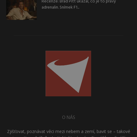
Recenze: Brad Pitt ukázal, co je to pravý
adrenalin. Snímek F1...
O NÁS
Zjišťovat, poznávat věci mezi nebem a zemí, bavit se – takové