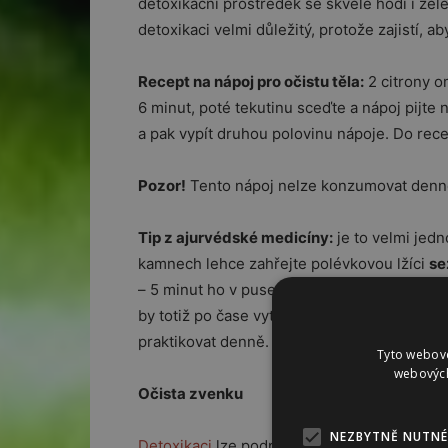
detoxikační prostředek se skvěle hodí i zel
detoxikaci velmi důležitý, protože zajistí, aby
Recept na nápoj pro očistu těla:
2 citrony om
6 minut, poté tekutinu sceďte a nápoj pijte n
a pak vypít druhou polovinu nápoje. Do recep
Pozor!
Tento nápoj nelze konzumovat denně!
Tip z ajurvédské medicíny:
je to velmi jed
kamnech lehce zahřejte polévkovou lžíci
se
– 5 minut ho v puse poválejte. Poté ho vyp
by totiž po čase vytvořil v odpadní trubce š
praktikovat denně.
Tyto webové
webových
Očista zvenku
NEZBYTNĚ NUTNÉ
Detoxikaci
lze podpořit také sprchováním st