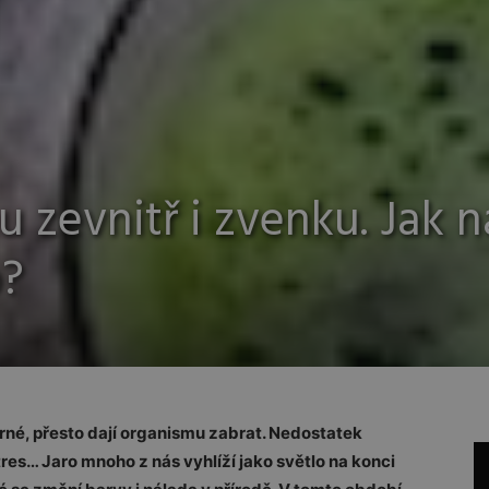
 zevnitř i zvenku. Jak n
o?
írné, přesto dají organismu zabrat. Nedostatek
tres… Jaro mnoho z nás vyhlíží jako světlo na konci