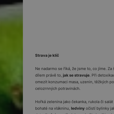
Strava je klíč
Ne nadarmo se říká, že jsme to, co jíme. Za
dílem právě to,
jak se stravuje
. Při detoxik
omezit konzumaci masa, uzenin, těžkých pokr
celozrnných potravinách.
Hořká zelenina jako čekanka, rukola či salát
bohaté na vlákninu,
ledviny
očistí bylinky ja