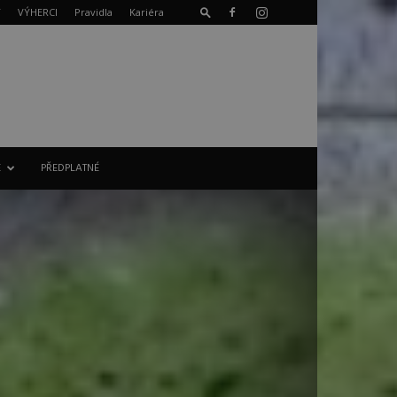
T
VÝHERCI
Pravidla
Kariéra
E
PŘEDPLATNÉ