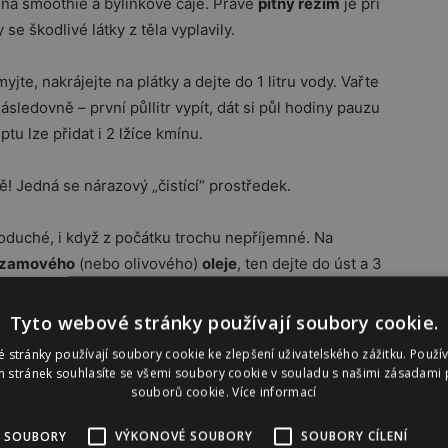
ená smoothie a bylinkové čaje. Právě
pitný režim
je při
 se škodlivé látky z těla vyplavily.
yjte, nakrájejte na plátky a dejte do 1 litru vody. Vařte
ásledovně – první půllitr vypít, dát si půl hodiny pauzu
tu lze přidat i 2 lžíce kmínu.
 Jedná se nárazový „čistící“ prostředek.
noduché, i když z počátku trochu nepříjemné. Na
zamového
(nebo olivového)
oleje
, ten dejte do úst a 3
livněte ne do umyvadla, ale do odpadkového koše. Olej
punt a havárie by byla na světě. Tuto kůru lze
Tyto webové stránky používají soubory cookie.
 stránky používají soubory cookie ke zlepšení uživatelského zážitku. Použí
 stránek souhlasíte se všemi soubory cookie v souladu s našimi zásadami 
souborů cookie.
Více informací
 SOUBORY
VÝKONOVÉ SOUBORY
SOUBORY CÍLENÍ
udenou vodou, která rozproudí krev a zpevní žilní