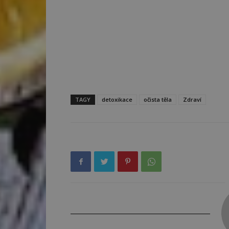
TAGY
detoxikace
očista těla
Zdraví