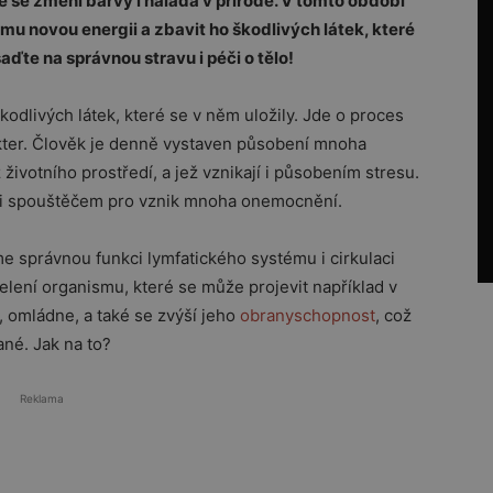
ké se změní barvy i nálada v přírodě. V tomto období
 mu novou energii a zbavit ho škodlivých látek, které
ďte na správnou stravu i péči o tělo!
kodlivých látek, které se v něm uložily. Jde o proces
ter. Člověk je denně vystaven působení mnoha
 životního prostředí, a jež vznikají i působením stresu.
t i spouštěčem pro vznik mnoha onemocnění.
e správnou funkci lymfatického systému i cirkulaci
lení organismu, které se může projevit například v
, omládne, a také se zvýší jeho
obranyschopnost
, což
ané. Jak na to?
Reklama