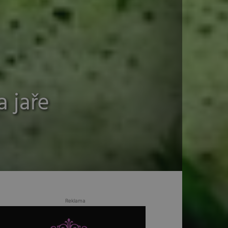
a jaře
Reklama