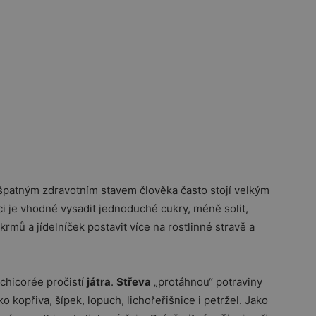
 špatným zdravotním stavem člověka často stojí velkým
aci je vhodné vysadit jednoduché cukry, méně solit,
mů a jídelníček postavit více na rostlinné stravě a
 chicorée pročistí
játra
.
Střeva
„protáhnou“ potraviny
ko kopřiva, šípek, lopuch, lichořeřišnice i petržel. Jako