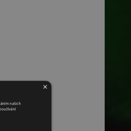
×
váním našich
používání