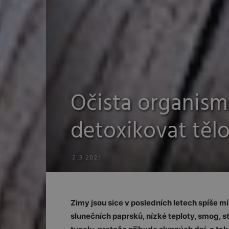
Očista organismu
detoxikovat těl
2.3.2021
Zimy jsou sice v posledních letech spíše m
slunečních paprsků, nízké teploty, smog, s