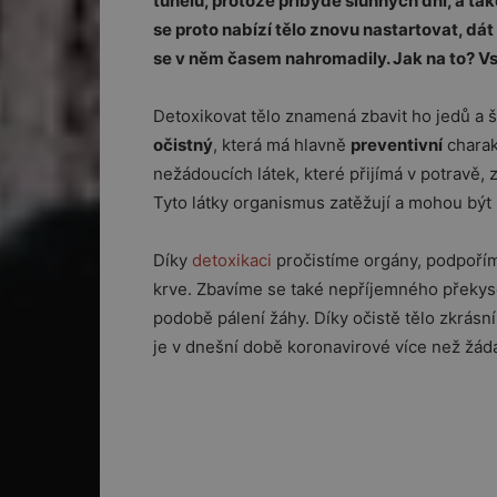
tunelu, protože přibyde slunných dní, a ta
se proto nabízí tělo znovu nastartovat, dát
se v něm časem nahromadily. Jak na to? Vsa
Detoxikovat tělo znamená zbavit ho jedů a š
očistný
, která má hlavně
preventivní
charak
nežádoucích látek, které přijímá v potravě, z
Tyto látky organismus zatěžují a mohou bý
Díky
detoxikaci
pročistíme orgány, podpořím
krve. Zbavíme se také nepříjemného překyse
podobě pálení žáhy. Díky očistě tělo zkrásní
je v dnešní době koronavirové více než žád