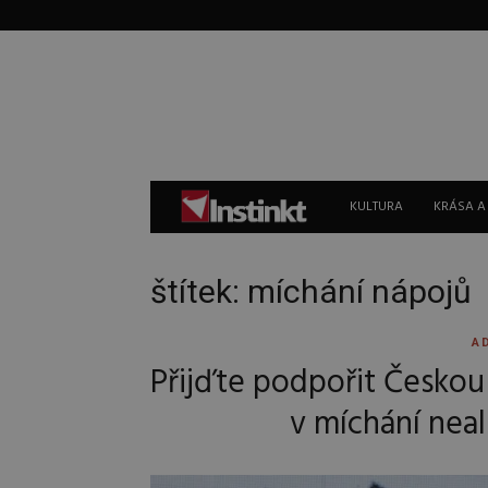
Instinkt
KULTURA
KRÁSA A
štítek: míchání nápojů
A
Přijďte podpořit Českou 
v míchání neal