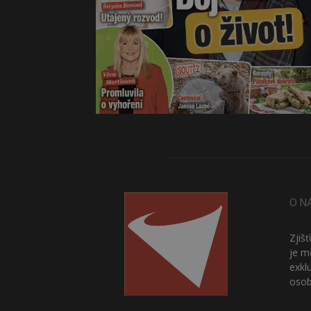
O N
Zjiš
je m
exkl
osob