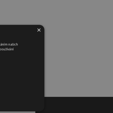
×
váním našich
používání