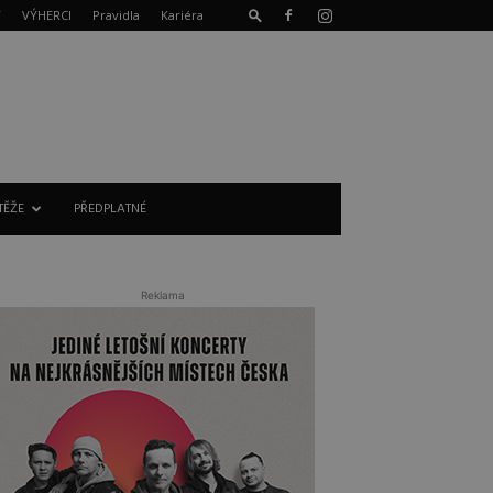
T
VÝHERCI
Pravidla
Kariéra
TĚŽE
PŘEDPLATNÉ
Reklama