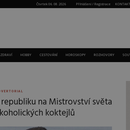
Čtvrtek 06. 08. 2026
Přihlášení / Registrace
KONTAK
Reklama
 ZDRAVÍ
HOBBY
CESTOVÁNÍ
HOROSKOPY
ROZHOVORY
SOU
DVERTORIAL
republiku na Mistrovství světa
koholických koktejlů