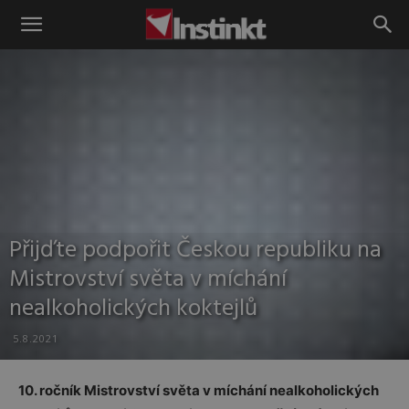
Instinkt
Přijďte podpořit Českou republiku na
Mistrovství světa v míchání
nealkoholických koktejlů
5.8.2021
10. ročník Mistrovství světa v míchání nealkoholických