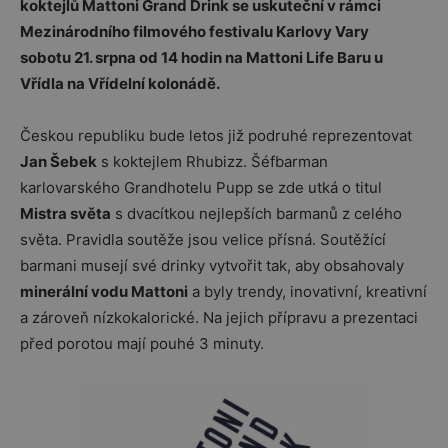
koktejlů Mattoni Grand Drink se uskuteční v rámci
Mezinárodního filmového festivalu Karlovy Vary
sobotu
21. srpna od 14 hodin na Mattoni Life Baru u
Vřídla na Vřídelní kolonádě.
Českou republiku bude letos již podruhé reprezentovat
Jan Šebek
s koktejlem Rhubizz. Šéfbarman
karlovarského Grandhotelu Pupp se zde utká o titul
Mistra světa
s dvacítkou nejlepších barmanů z celého
světa. Pravidla soutěže jsou velice přísná. Soutěžící
barmani musejí své drinky vytvořit tak, aby obsahovaly
minerální vodu Mattoni
a byly trendy, inovativní, kreativní
a zároveň nízkokalorické. Na jejich přípravu a prezentaci
před porotou mají pouhé 3 minuty.