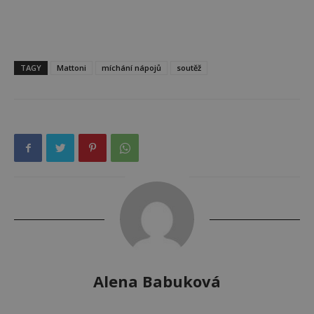
TAGY
Mattoni
míchání nápojů
soutěž
Alena Babuková