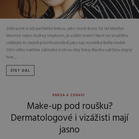
Zdůraznit si oči perfektní linkou, jako nosili ikony 50. let Marilyn
Monroe nebo Audrey Hepburn, je vaším snem? Není nic snažšího.
Udělejte to stejně preofesionálně jako top modelka Bella Hadid.
Oční víčko natřete základní vrstvou Aby linka dlouho udržela stejný
tvar,...
ČÍST DÁL
KRÁSA A ZDRAVÍ
Make-up pod roušku?
Dermatologové i vizážisti mají
jasno