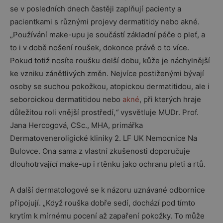
se v posledních dnech častěji zaplňují pacienty a
pacientkami s různými projevy dermatitidy nebo akné.
„Používání make-upu je součástí základní péče o pleť, a
to i v době nošení roušek, dokonce právě o to více.
Pokud totiž nosíte roušku delší dobu, kůže je náchylnější
ke vzniku zánětlivých změn. Nejvíce postiženými bývají
osoby se suchou pokožkou, atopickou dermatitidou, ale i
seboroickou dermatitidou nebo
akné
, při kterých hraje
důležitou roli vnější prostředí,
“
vysvětluje MUDr. Prof.
Jana Hercogová, CSc., MHA, primářka
Dermatoveneroligické kliniky 2. LF UK Nemocnice Na
Bulovce. Ona sama z vlastní zkušenosti doporučuje
dlouhotrvající make-up i rtěnku jako ochranu pleti a rtů.
A další dermatologové se k názoru uznávané odbornice
připojují. „Když rouška dobře sedí, dochází pod tímto
krytím k mírnému pocení až zapaření pokožky. To může