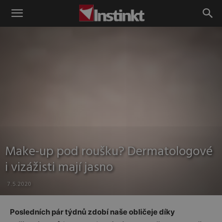
Instinkt
Make-up pod roušku? Dermatologové
i vizážisti mají jasno
7.5.2020
Posledních pár týdnů zdobí naše obličeje díky