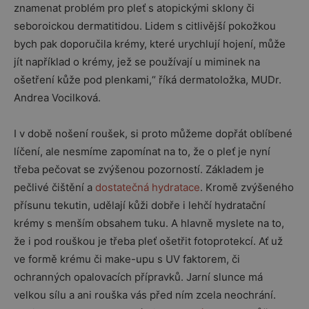
znamenat problém pro pleť s atopickými sklony či
seboroickou dermatitidou. Lidem s citlivější pokožkou
bych pak doporučila krémy, které urychlují hojení, může
jít například o krémy, jež se používají u miminek na
ošetření kůže pod plenkami,“ říká dermatoložka, MUDr.
Andrea Vocilková.
I v době nošení roušek, si proto můžeme dopřát oblíbené
líčení, ale nesmíme zapomínat na to, že o pleť je nyní
třeba pečovat se zvýšenou pozorností. Základem je
pečlivé čištění a
dostatečná hydratace
. Kromě zvýšeného
přísunu tekutin, udělají kůži dobře i lehčí hydratační
krémy s menším obsahem tuku. A hlavně myslete na to,
že i pod rouškou je třeba pleť ošetřit fotoprotekcí. Ať už
ve formě krému či make-upu s UV faktorem, či
ochranných opalovacích přípravků. Jarní slunce má
velkou sílu a ani rouška vás před ním zcela neochrání.