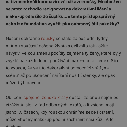
nařízením kvůli koronavirové nákaze roušky. Mnoho žen
se proto rozhodlo rezignovat na dekorativní líčení a
make-up odložilo do šuplíku. Je tento přístup správný
nebo lze foundation využít jako ochranný štít pokožky?
Nošení ochranné
roušky
se stalo za poslední týdny
nutnou součástí našeho života a ovlivnilo tak zažité
návyky. Velkou změnu pocítily zejména ty ženy, které byly
zvyklé na každodenní používání make-upu a rtěnek. Sice
to vypadá, že se tito dekorativní pomocníci vrátí „na
scénu“ až po ukončení nařízení nosit ústenky, ale opak
může být pravdou.
Oblíbení
spojenci ženské krásy
dostali zelenou nejen od
vizážistů, ale i z řad odborných lékařů, a ti všichni mají
jasno…V časech, kdy rouškou chráníme sebe i ostatní,
může vhodný make-up pod ní zachránit naši kůži. A to
doslova.