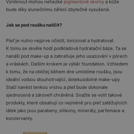
Vzniknout mohou nehezké
pigmentové skvrny
a kůže
bude díky slunečnímu záření zbytečně vysušená.
Jak se pod roušku nalíčit?
Pleť je nutno nejprve očistit, tonizovat a hydratovat.
K tomu se skvěle hodí podkladová hydratační báze. Ta se
nanáší pod make-up a zabraňuje jeho usazování v pórech
a vráskách. Dalším krokem je výběr foundation. Vzhledem
k tomu, že na obličej během dne umístíme roušku, jsou
ideální volbou dlouhotrvající, dotekuodolné make-upy.
Stačí nanést tenkou vrstvu a pleť bude dokonale
sjednocená a zároveň chráněná. Snažte se volit takové
produkty, které obsahují co nejméně pro pleť zatěžujících
látek jako jsou parabeny, silikony, minerály, parfemace a
konzervanty.