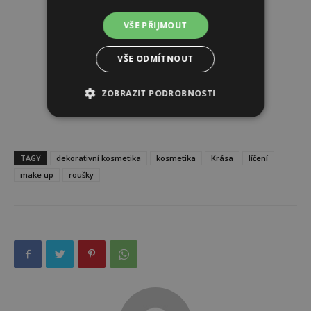
VŠE PŘIJMOUT
VŠE ODMÍTNOUT
ZOBRAZIT PODROBNOSTI
TAGY
dekorativní kosmetika
kosmetika
Krása
líčení
make up
roušky