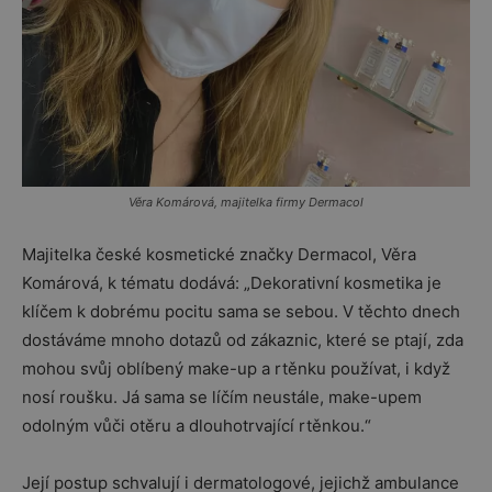
Věra Komárová, majitelka firmy Dermacol
Majitelka české kosmetické značky Dermacol, Věra
Komárová, k tématu dodává: „Dekorativní kosmetika je
klíčem k dobrému pocitu sama se sebou. V těchto dnech
dostáváme mnoho dotazů od zákaznic, které se ptají, zda
mohou svůj oblíbený make-up a rtěnku používat, i když
nosí roušku. Já sama se líčím neustále, make-upem
odolným vůči otěru a dlouhotrvající rtěnkou.“
Její postup schvalují i dermatologové, jejichž ambulance