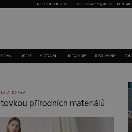
Neděle 09. 08. 2026
Přihlášení / Registrace
KONTAK
Reklama
 ZDRAVÍ
HOBBY
CESTOVÁNÍ
HOROSKOPY
ROZHOVORY
SOU
SA A ZDRAVÍ
tovkou přírodních materiálů