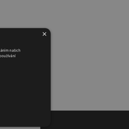
×
váním našich
používání