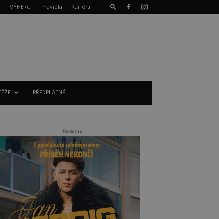
T
VÝHERCI
Pravidla
Kariéra
TĚŽE
PŘEDPLATNÉ
Reklama