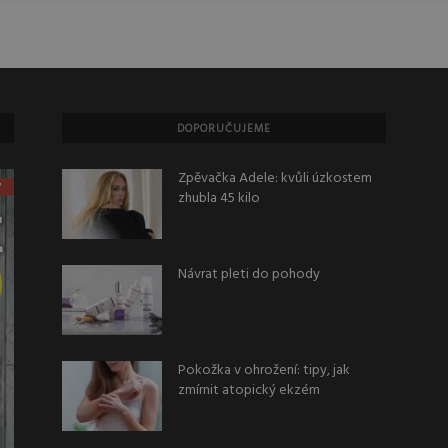
DOPORUČUJEME
Zpěvačka Adele: kvůli úzkostem
zhubla 45 kilo
Návrat pleti do pohody
Pokožka v ohrožení: tipy, jak
zmírnit atopický ekzém