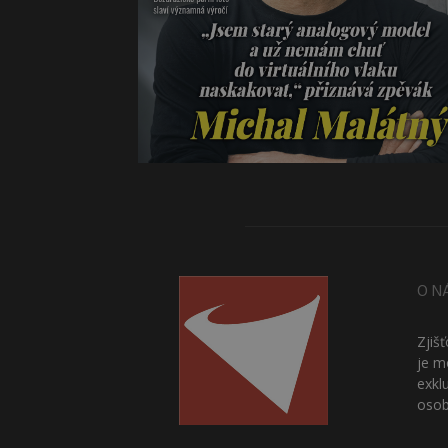
O N
Zjiš
je m
exkl
osob