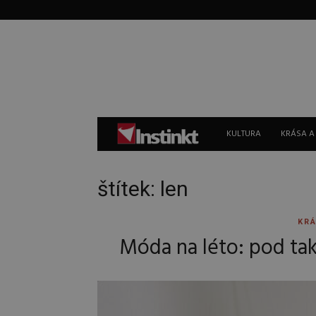
Instinkt
KULTURA
KRÁSA A
štítek: len
KRÁ
Móda na léto: pod tak